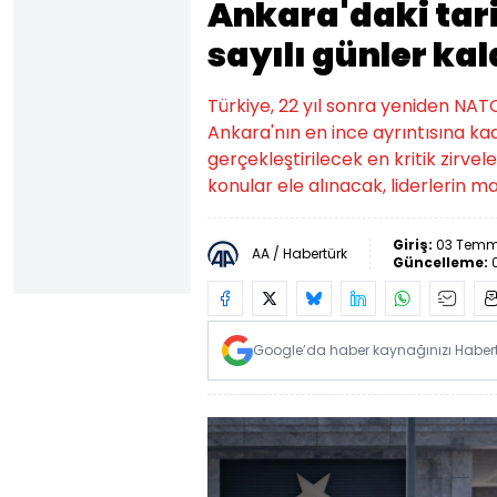
Ankara'daki tari
sayılı günler kal
Türkiye, 22 yıl sonra yeniden NATO
Ankara'nın en ince ayrıntısına kad
gerçekleştirilecek en kritik zirvel
konular ele alınacak, liderlerin
Giriş:
03 Temm
AA / Habertürk
Güncelleme:
Google’da haber kaynağınızı Habertü