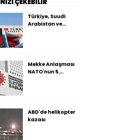
İNİZİ ÇEKEBİLİR
Türkiye, Suudi
Arabistan ve
Pakistan'dan üçlü
savunma
anlaşması
Mekke Anlaşması
NATO'nun 5.
maddesiyle
çelişmiyor
ABD'de helikopter
kazası