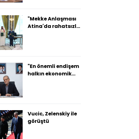
"Mekke Anlaşması
Atina'da rahatsızlık
yarattı"
"En önemli endişem
halkın ekonomik
durumudur"
Vucic, Zelenskiy ile
görüştü