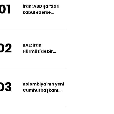
01
İran: ABD şartları
kabul ederse
Hürmüz açılır
02
BAE: İran,
Hürmüz'de bir
gemimizi hedef aldı
03
Kolombiya'nın yeni
Cumhurbaşkanı
Abelardo de la
Espriella