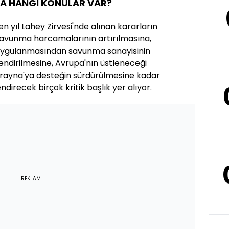
DA HANGİ KONULAR VAR?
n yıl Lahey Zirvesi'nde alınan kararların
savunma harcamalarının artırılmasına,
uygulanmasından savunma sanayisinin
endirilmesine, Avrupa'nın üstleneceği
krayna'ya desteğin sürdürülmesine kadar
lendirecek birçok kritik başlık yer alıyor.
REKLAM