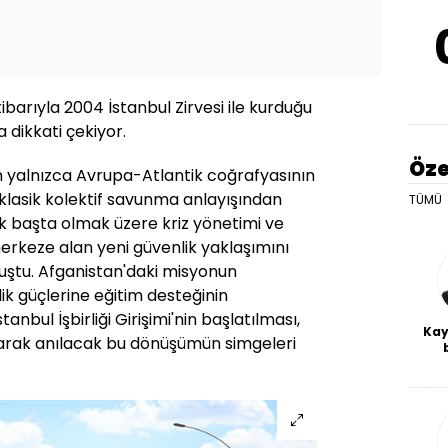
ibarıyla 2004 İstanbul Zirvesi ile kurduğu
a dikkati çekiyor.
Öze
n yalnızca Avrupa-Atlantik coğrafyasının
lasik kolektif savunma anlayışından
TÜMÜ
ak başta olmak üzere kriz yönetimi ve
erkeze alan yeni güvenlik yaklaşımını
uştu. Afganistan'daki misyonun
lik güçlerine eğitim desteğinin
tanbul İşbirliği Girişimi'nin başlatılması,
Kay
larak anılacak bu dönüşümün simgeleri
De
haf
a
bl