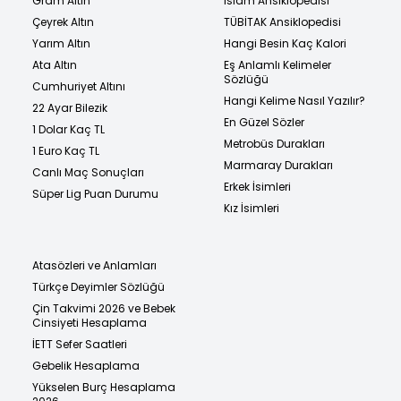
Gram Altın
İslam Ansiklopedisi
Çeyrek Altın
TÜBİTAK Ansiklopedisi
Yarım Altın
Hangi Besin Kaç Kalori
Ata Altın
Eş Anlamlı Kelimeler
Sözlüğü
Cumhuriyet Altını
Hangi Kelime Nasıl Yazılır?
22 Ayar Bilezik
En Güzel Sözler
1 Dolar Kaç TL
Metrobüs Durakları
1 Euro Kaç TL
Marmaray Durakları
Canlı Maç Sonuçları
Erkek İsimleri
Süper Lig Puan Durumu
Kız İsimleri
Atasözleri ve Anlamları
Türkçe Deyimler Sözlüğü
Çin Takvimi 2026 ve Bebek
Cinsiyeti Hesaplama
İETT Sefer Saatleri
Gebelik Hesaplama
Yükselen Burç Hesaplama