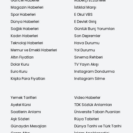
Güncel Haberler
Nöbetçi Eczaneler
Magazin Haberleri
İstiklal Marşı
Spor Haberleri
E Okul VBS
Dünya Haberleri
E Devlet Giriş
Sağlık Haberleri
Günlük Burç Yorumları
Kadın Haberleri
Son Depremler
Teknoloji Haberleri
Hava Durumu
Memur ve Emekli Haberleri
Yol Durumu
Altın Fiyatları
Sinema Rehberi
Dolar Kuru
TV Yayın Akışı
Euro Kuru
Instagram Dondurma
Kripto Para Fiyatları
Instagram Silme
Yemek Tarifleri
Video Haberler
Ayetel Kürsi
TDK Sözlük Anlamları
Saatlerin Anlamı
Üniversite Taban Puanları
Aşk Sözleri
Rüya Tabirleri
Günaydın Mesajları
Dünya Tarihi ve Türk Tarihi