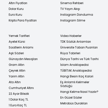
Altın Fiyatları
Sinema Rehberi
Dolar Kuru
TV Yayın Akışı
Euro Kuru
Instagram Dondurma
Kripto Para Fiyatları
Instagram Silme
Yemek Tarifleri
Video Haberler
Ayetel Kürsi
TDK Sözlük Anlamları
Saatlerin Anlamı
Üniversite Taban Puanları
Aşk Sözleri
Rüya Tabirleri
Günaydın Mesajları
Dünya Tarihi ve Türk Tarihi
Gram Altın
İslam Ansiklopedisi
Çeyrek Altın
TÜBİTAK Ansiklopedisi
Yarım Altın
Hangi Besin Kaç Kalori
Ata Altın
Eş Anlamlı Kelimeler
Sözlüğü
Cumhuriyet Altını
Hangi Kelime Nasıl Yazılır?
22 Ayar Bilezik
En Güzel Sözler
1 Dolar Kaç TL
Metrobüs Durakları
1 Euro Kaç TL