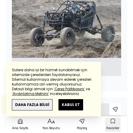
Sizlere daha iyi bir hizmet sunabilmek için
sitemizde çerezlerden faydalanıyoruz.
Sitemizi kullanmaya devam ederek çerezleri
kullanmamıza izin vermiş oluyorsunuz.
Detaylı bilgi almak için
‘Çerez Politikasını’
ve
‘Aydınlatma Metnini’
inceleyebilirsiniz.
Bu çeviride
Google Translete
kullanılmıştır.
Anlam ve çeviri hatalarından
haberturk.com
DAHA FAZLA BİLGİ
KABUL ET
23
sorumlu değildir.
Ana Sayfa
Yazı Boyutu
Paylaş
Favoriler