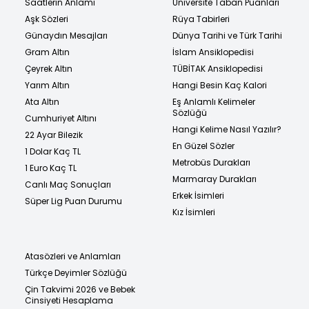
Saatlerin Anlamı
Üniversite Taban Puanları
Aşk Sözleri
Rüya Tabirleri
Günaydın Mesajları
Dünya Tarihi ve Türk Tarihi
Gram Altın
İslam Ansiklopedisi
Çeyrek Altın
TÜBİTAK Ansiklopedisi
Yarım Altın
Hangi Besin Kaç Kalori
Ata Altın
Eş Anlamlı Kelimeler
Sözlüğü
Cumhuriyet Altını
Hangi Kelime Nasıl Yazılır?
22 Ayar Bilezik
En Güzel Sözler
1 Dolar Kaç TL
Metrobüs Durakları
1 Euro Kaç TL
Marmaray Durakları
Canlı Maç Sonuçları
Erkek İsimleri
Süper Lig Puan Durumu
Kız İsimleri
Atasözleri ve Anlamları
Türkçe Deyimler Sözlüğü
Çin Takvimi 2026 ve Bebek
Cinsiyeti Hesaplama