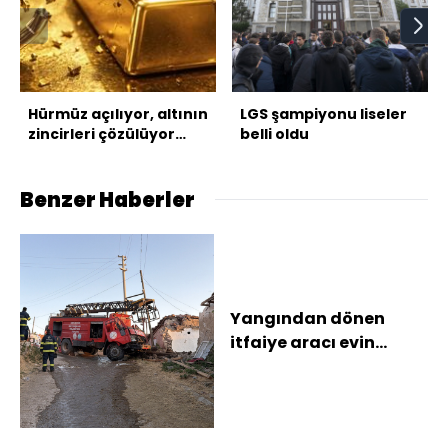
Hürmüz açılıyor, altının
LGS şampiyonu liseler
zincirleri çözülüyor
belli oldu
mu?
Benzer Haberler
Yangından dönen
itfaiye aracı evin
duvarına çarptı; 3
personel yaralı