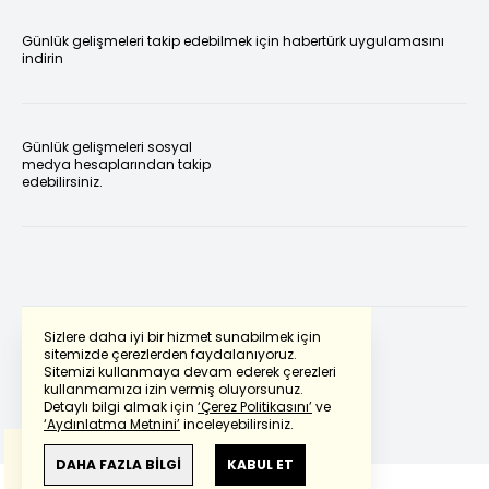
Günlük gelişmeleri takip edebilmek için habertürk uygulamasını
indirin
Günlük gelişmeleri sosyal
medya hesaplarından takip
edebilirsiniz.
Sizlere daha iyi bir hizmet sunabilmek için
sitemizde çerezlerden faydalanıyoruz.
Sitemizi kullanmaya devam ederek çerezleri
Powered by
Translate
kullanmamıza izin vermiş oluyorsunuz.
Detaylı bilgi almak için
‘Çerez Politikasını’
ve
‘Aydınlatma Metnini’
inceleyebilirsiniz.
Bu çeviride
Google Translete
kullanılmıştır.
Anlam ve çeviri hatalarından
haberturk.com
DAHA FAZLA BİLGİ
KABUL ET
sorumlu değildir.