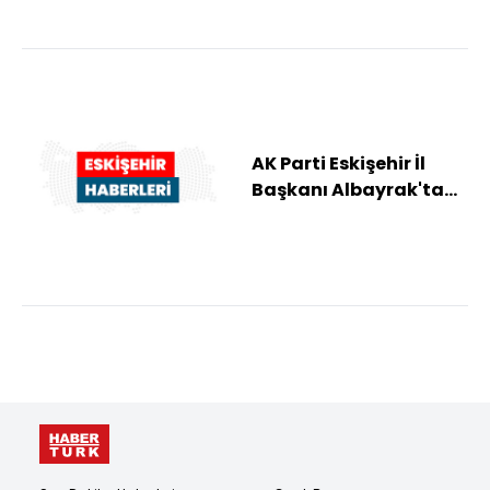
AK Parti Eskişehir İl
Başkanı Albayrak'tan
Porsuk Çayı'ndaki
kirliliğe iliş...