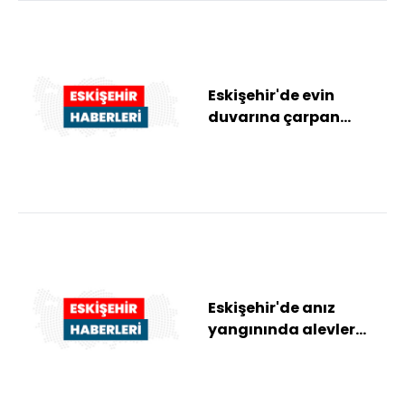
Eskişehir'de evin
duvarına çarpan
itfaiye aracındaki 3
kişi yaralandı
Eskişehir'de anız
yangınında alevler
ağaçlandırma
sahasına sıçradı (2)