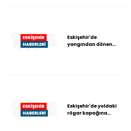
Eskişehir'de
yangından dönen
itfaiye aracı eve
çarptı: 3 itfaiye eri
yaralı
Eskişehir'de yoldaki
rögar kapağına
çarpan otomobil
hasar gördü