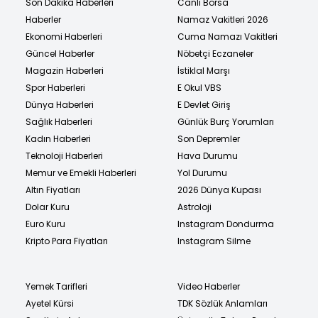
Son Dakika Haberleri
Canlı Borsa
Haberler
Namaz Vakitleri 2026
Ekonomi Haberleri
Cuma Namazı Vakitleri
Güncel Haberler
Nöbetçi Eczaneler
Magazin Haberleri
İstiklal Marşı
Spor Haberleri
E Okul VBS
Dünya Haberleri
E Devlet Giriş
Sağlık Haberleri
Günlük Burç Yorumları
Kadın Haberleri
Son Depremler
Teknoloji Haberleri
Hava Durumu
Memur ve Emekli Haberleri
Yol Durumu
Altın Fiyatları
2026 Dünya Kupası
Dolar Kuru
Astroloji
Euro Kuru
Instagram Dondurma
Kripto Para Fiyatları
Instagram Silme
Yemek Tarifleri
Video Haberler
Ayetel Kürsi
TDK Sözlük Anlamları