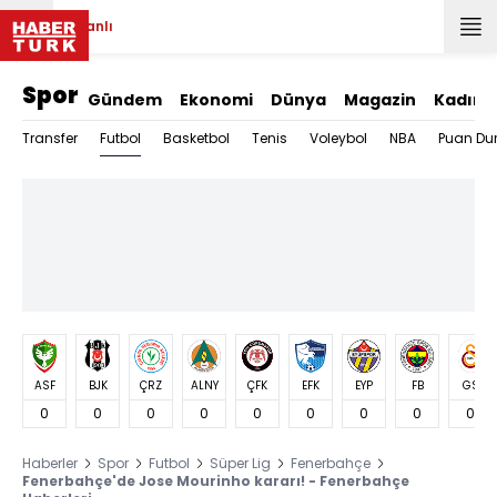
Canlı
Spor
Gündem
Ekonomi
Dünya
Magazin
Kadın
Futbol
Transfer
Basketbol
Tenis
Voleybol
NBA
Puan Du
ASF
BJK
ÇRZ
ALNY
ÇFK
EFK
EYP
FB
GS
0
0
0
0
0
0
0
0
0
Haberler
Spor
Futbol
Süper Lig
Fenerbahçe
Fenerbahçe'de Jose Mourinho kararı! - Fenerbahçe