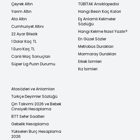
Çeyrek Altın
TÜBİTAK Ansiklopedisi
Yarım Altın
Hangi Besin Kaç Kalori
Ata Altın
Eş Anlamlı Kelimeler
Sözlüğü
Cumhuriyet Altını
Hangi Kelime Nasıl Yazılır?
22 Ayar Bilezik
En Güzel Sözler
1 Dolar Kaç TL
Metrobüs Durakları
1 Euro Kaç TL
Marmaray Durakları
Canlı Maç Sonuçları
Erkek İsimleri
Süper Lig Puan Durumu
Kız İsimleri
Atasözleri ve Anlamları
Türkçe Deyimler Sözlüğü
Çin Takvimi 2026 ve Bebek
Cinsiyeti Hesaplama
İETT Sefer Saatleri
Gebelik Hesaplama
Yükselen Burç Hesaplama
2026