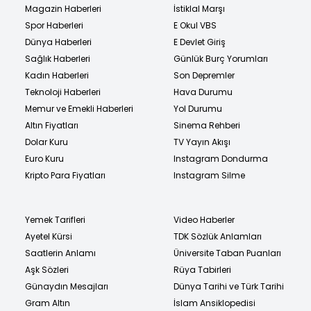
Magazin Haberleri
İstiklal Marşı
Spor Haberleri
E Okul VBS
Dünya Haberleri
E Devlet Giriş
Sağlık Haberleri
Günlük Burç Yorumları
Kadın Haberleri
Son Depremler
Teknoloji Haberleri
Hava Durumu
Memur ve Emekli Haberleri
Yol Durumu
Altın Fiyatları
Sinema Rehberi
Dolar Kuru
TV Yayın Akışı
Euro Kuru
Instagram Dondurma
Kripto Para Fiyatları
Instagram Silme
Yemek Tarifleri
Video Haberler
Ayetel Kürsi
TDK Sözlük Anlamları
Saatlerin Anlamı
Üniversite Taban Puanları
Aşk Sözleri
Rüya Tabirleri
Günaydın Mesajları
Dünya Tarihi ve Türk Tarihi
Gram Altın
İslam Ansiklopedisi