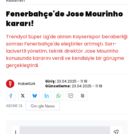
Haberleri
Fenerbahçe'de Jose Mourinho
kararı!
Trendyol Süper Lig'de alınan Kayserispor beraberliği
sonrası Fenerbahçe'de eleştiriler artmıştı. Sarı-
lacivertli yönetim, teknik direktör Jose Mourinho
konusunda kararını verdi ve kendisiyle bir görüşme
gerçekleştirdi.
Giriş:
23.04.2025 - 11:18
Habertürk
Güncelleme:
23.04.2025 - 11:18
ABONE OL
1