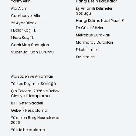
Yarım Altın
Hangi Besin Kaç Kalori
Ata Altın
Eş Anlamlı Kelimeler
Sözlüğü
Cumhuriyet Altını
Hangi Kelime Nasıl Yazılır?
22 Ayar Bilezik
En Güzel Sözler
1 Dolar Kaç TL
Metrobüs Durakları
1 Euro Kaç TL
Marmaray Durakları
Canlı Maç Sonuçları
Erkek İsimleri
Süper Lig Puan Durumu
Kız İsimleri
Atasözleri ve Anlamları
Türkçe Deyimler Sözlüğü
Çin Takvimi 2026 ve Bebek
Cinsiyeti Hesaplama
İETT Sefer Saatleri
Gebelik Hesaplama
Yükselen Burç Hesaplama
2026
Yüzde Hesaplama