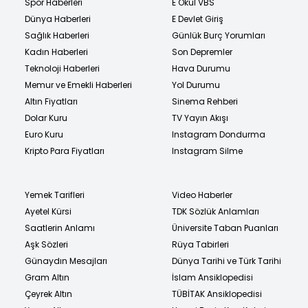
Spor Haberleri
E Okul VBS
Dünya Haberleri
E Devlet Giriş
Sağlık Haberleri
Günlük Burç Yorumları
Kadın Haberleri
Son Depremler
Teknoloji Haberleri
Hava Durumu
Memur ve Emekli Haberleri
Yol Durumu
Altın Fiyatları
Sinema Rehberi
Dolar Kuru
TV Yayın Akışı
Euro Kuru
Instagram Dondurma
Kripto Para Fiyatları
Instagram Silme
Yemek Tarifleri
Video Haberler
Ayetel Kürsi
TDK Sözlük Anlamları
Saatlerin Anlamı
Üniversite Taban Puanları
Aşk Sözleri
Rüya Tabirleri
Günaydın Mesajları
Dünya Tarihi ve Türk Tarihi
Gram Altın
İslam Ansiklopedisi
Çeyrek Altın
TÜBİTAK Ansiklopedisi