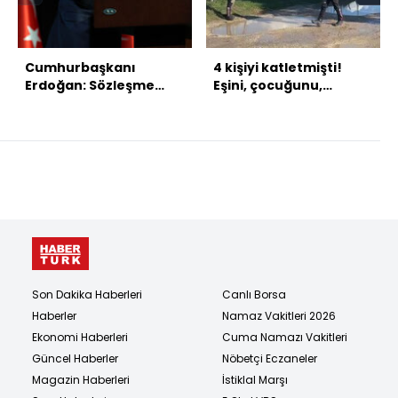
Cumhurbaşkanı
4 kişiyi katletmişti!
Erdoğan: Sözleşme
Eşini, çocuğunu,
değil, kanunlar yaşatır
kayınvalidesini de
öldürmüş!
Son Dakika Haberleri
Canlı Borsa
Haberler
Namaz Vakitleri 2026
Ekonomi Haberleri
Cuma Namazı Vakitleri
Güncel Haberler
Nöbetçi Eczaneler
Magazin Haberleri
İstiklal Marşı