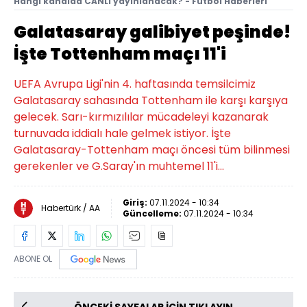
Hangi kanalda CANLI yayınlanacak? - Futbol Haberleri
Galatasaray galibiyet peşinde!
İşte Tottenham maçı 11'i
UEFA Avrupa Ligi'nin 4. haftasında temsilcimiz
Galatasaray sahasında Tottenham ile karşı karşıya
gelecek. Sarı-kırmızılılar mücadeleyi kazanarak
turnuvada iddialı hale gelmek istiyor. İşte
Galatasaray-Tottenham maçı öncesi tüm bilinmesi
gerekenler ve G.Saray'ın muhtemel 11'i...
Giriş:
07.11.2024 - 10:34
Habertürk / AA
Güncelleme:
07.11.2024 - 10:34
ABONE OL
ÖNCEKİ SAYFALAR İÇİN TIKLAYIN