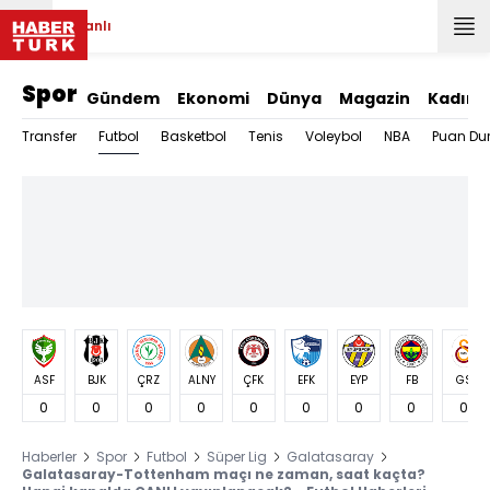
Canlı
Spor
Gündem
Ekonomi
Dünya
Magazin
Kadın
Futbol
Transfer
Basketbol
Tenis
Voleybol
NBA
Puan Du
ASF
BJK
ÇRZ
ALNY
ÇFK
EFK
EYP
FB
GS
0
0
0
0
0
0
0
0
0
Haberler
Spor
Futbol
Süper Lig
Galatasaray
Galatasaray-Tottenham maçı ne zaman, saat kaçta?