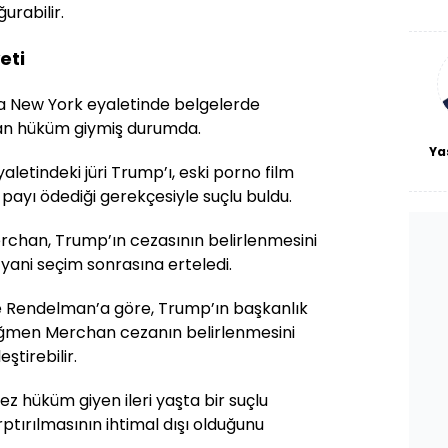
De
ğurabilir.
haf
a
eti
bl
a New York eyaletinde belgelerde
uçtan hüküm giymiş durumda.
Ya
letindeki jüri Trump’ı, eski porno film
 payı ödediği gerekçesiyle suçlu buldu.
chan, Trump’ın cezasının belirlenmesini
 yani seçim sonrasına erteledi.
lie Rendelman’a göre, Trump’ın başkanlık
ğmen Merchan cezanın belirlenmesini
ştirebilir.
ez hüküm giyen ileri yaşta bir suçlu
ptırılmasının ihtimal dışı olduğunu