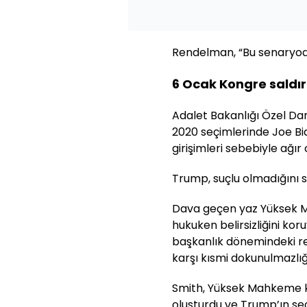
Rendelman, “Bu senaryoda 
6 Ocak Kongre saldır
Adalet Bakanlığı Özel D
2020 seçimlerinde Joe Bid
girişimleri sebebiyle ağır
Trump, suçlu olmadığını 
Dava geçen yaz Yüksek M
hukuken belirsizliğini k
başkanlık dönemindeki r
karşı kısmi dokunulmazlığ
Smith, Yüksek Mahkeme ka
oluşturdu ve Trump’ın seç