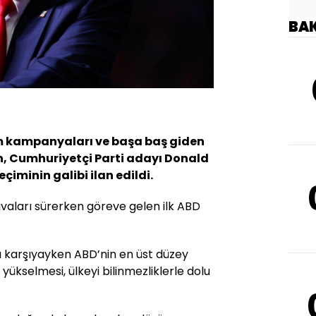
BA
m kampanyaları ve başa baş giden
an, Cumhuriyetçi Parti adayı Donald
iminin galibi ilan edildi.
aları sürerken göreve gelen ilk ABD
 karşıyayken ABD’nin en üst düzey
yükselmesi, ülkeyi bilinmezliklerle dolu