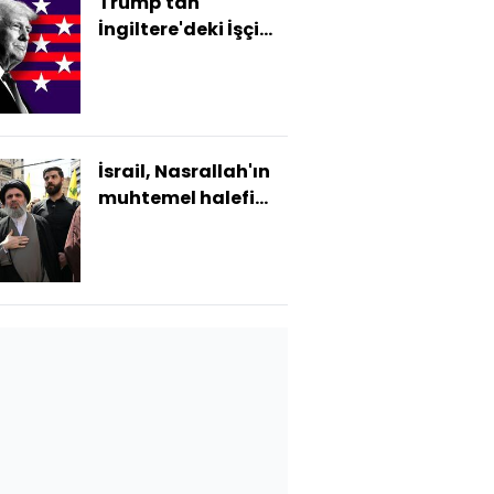
Trump'tan
İngiltere'deki İşçi
Partisi'ne seçimlere
müdahale
suçlaması
İsrail, Nasrallah'ın
muhtemel halefi
Haşim Seyfeddin'i
öldürdüğünü
duyurdu