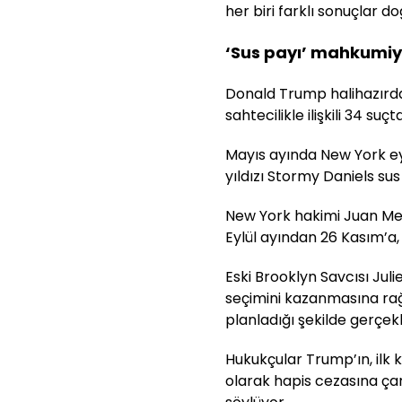
her biri farklı sonuçlar do
‘Sus payı’ mahkumiy
Donald Trump halihazırd
sahtecilikle ilişkili 34 s
Mayıs ayında New York eya
yıldızı Stormy Daniels sus
New York hakimi Juan Mer
Eylül ayından 26 Kasım’a,
Eski Brooklyn Savcısı Ju
seçimini kazanmasına ra
planladığı şekilde gerçekle
Hukukçular Trump’ın, ilk k
olarak hapis cezasına çar