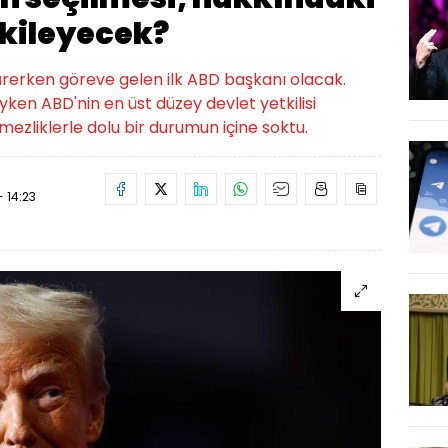
tkileyecek?
rerken göreve gelen ilk ABD başkanı olacak.
ken ABD'nin en üst düzey devlet yetkilisi
mezliklerle dolu bir durumun içine soktu.
- 14:23