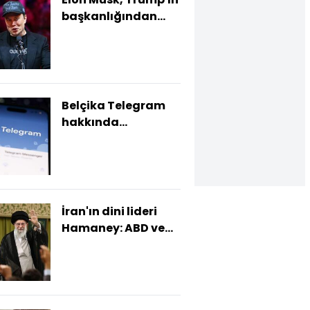
başkanlığından
nasıl
faydalanabilir?
Belçika Telegram
hakkında
soruşturma
başlattı
İran'ın dini lideri
Hamaney: ABD ve
İsrail'e ağır bir yanıt
vereceğiz