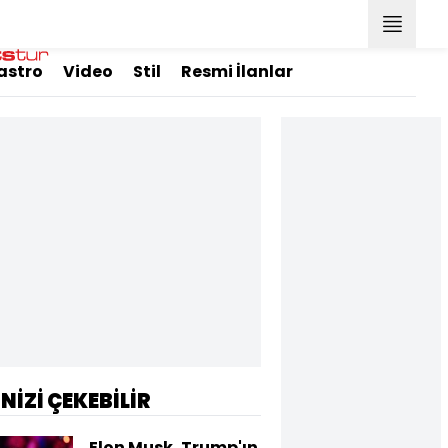
astro
Video
Stil
Resmi İlanlar
İNİZİ ÇEKEBİLİR
Elon Musk, Trump'ın