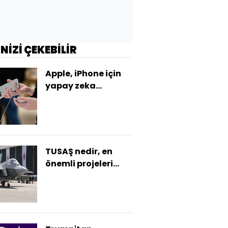
İNİZİ ÇEKEBİLİR
Apple, iPhone için
yapay zeka
özelliklerini devreye
soktu
TUSAŞ nedir, en
önemli projeleri
neler?