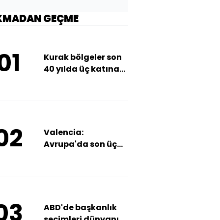
KMADAN GEÇME
01
Kurak bölgeler son
40 yılda üç katına
çıktı: Riskler neler?
02
Valencia:
Avrupa'da son üç
yılın 'en kötü' sel
felaketinde 51 kişi
öldü
03
ABD'de başkanlık
seçimleri dünyanın