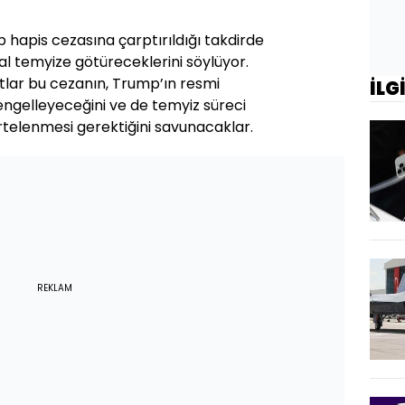
apis cezasına çarptırıldığı takdirde
al temyize götüreceklerini söylüyor.
lar bu cezanın, Trump’ın resmi
İLG
engelleyeceğini ve de temyiz süreci
rtelenmesi gerektiğini savunacaklar.
REKLAM