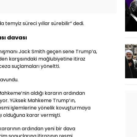
temyiz süreci yıllar sürebilir” dedi.
ısı davası
anışmanı Jack Smith geçen sene Trump’a,
en karşısındaki mağlubiyetine itiraz
 ceza suçlamaları yöneltti.
savundu.
ahkeme’nin aldığı kararın ardından
oruyor. Yüksek Mahkeme Trump’ın,
esmi işlemlerine yönelik kovuşturmaya
ı olduğuna karar vermişti.
rarının ardından yeni bir dava
im sonuçlarına itirazının resmi