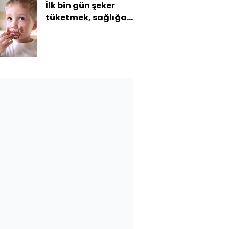
İlk bin gün şeker
tüketmek, sağlığa
olumsuz etki
yapıyor