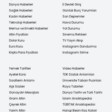
Dünya Haberleri
E Devlet Giriş
Sağlık Haberleri
Günlük Burç Yorumları
Kadın Haberleri
Son Depremler
Teknoloji Haberleri
Hava Durumu
Memur ve Emekli Haberleri
Yol Durumu
Altın Fiyatları
Sinema Rehberi
Dolar Kuru
TV Yayın Akışı
Euro Kuru
Instagram Dondurma
Kripto Para Fiyatları
Instagram Silme
Yemek Tarifleri
Video Haberler
Ayetel Kürsi
TDK Sözlük Anlamları
Saatlerin Anlamı
Üniversite Taban Puanları
Aşk Sözleri
Rüya Tabirleri
Günaydın Mesajları
Dünya Tarihi ve Türk Tarihi
Gram Altın
İslam Ansiklopedisi
Çeyrek Altın
TÜBİTAK Ansiklopedisi
Yarım Altın
Hangi Besin Kaç Kalori