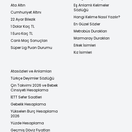
Ata Altın
Eş Anlamlı Kelimeler
Sözlüğü
Cumhuriyet Altını
Hangi Kelime Nasıl Yazılır?
22 Ayar Bilezik
En Güzel Sözler
1 Dolar Kaç TL
Metrobüs Durakları
1 Euro Kaç TL
Marmaray Durakları
Canlı Maç Sonuçları
Erkek İsimleri
Süper Lig Puan Durumu
Kız İsimleri
Atasözleri ve Anlamları
Türkçe Deyimler Sözlüğü
Çin Takvimi 2026 ve Bebek
Cinsiyeti Hesaplama
İETT Sefer Saatleri
Gebelik Hesaplama
Yükselen Burç Hesaplama
2026
Yüzde Hesaplama
Geçmiş Döviz Fiyatları