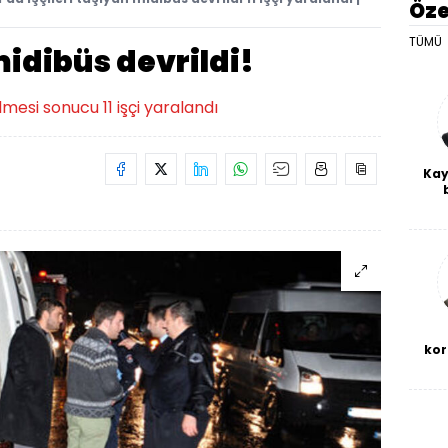
Öze
TÜMÜ
midibüs devrildi!
mesi sonucu 11 işçi yaralandı
Kay
De
haf
a
bl
kor