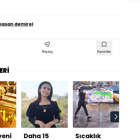
asan demirel
Paylaş
Favoriler
ERİ
yeni
Daha 15
Sıcaklık
Has