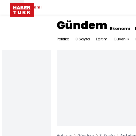
Canlı
Gündem
Ekonomi
3.Sayfa
Politika
Eğitim
Güvenlik
Haberler
Gündem
3. Sayfa
Antalya'