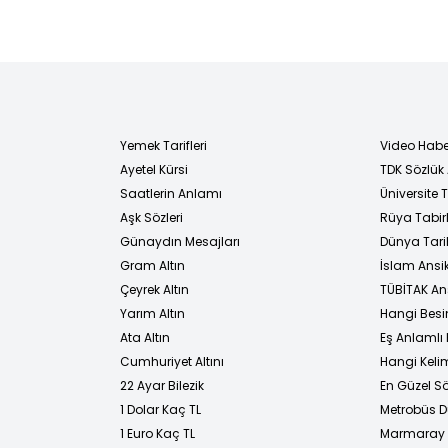
Yemek Tarifleri
Video Habe
Ayetel Kürsi
TDK Sözlük
i
Saatlerin Anlamı
Üniversite
Aşk Sözleri
Rüya Tabirl
Günaydın Mesajları
Dünya Tarih
Gram Altın
İslam Ansi
Çeyrek Altın
TÜBİTAK An
Yarım Altın
Hangi Besi
Ata Altın
Eş Anlamlı 
Cumhuriyet Altını
Hangi Kelim
22 Ayar Bilezik
En Güzel Sö
1 Dolar Kaç TL
Metrobüs D
1 Euro Kaç TL
Marmaray D