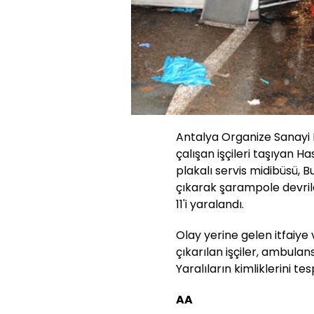
Antalya Organize Sanayi B
çalışan işçileri taşıyan 
plakalı servis midibüsü,
çıkarak şarampole devril
11'i yaralandı.
Olay yerine gelen itfaiye
çıkarılan işçiler, ambulan
Yaralıların kimliklerini te
AA