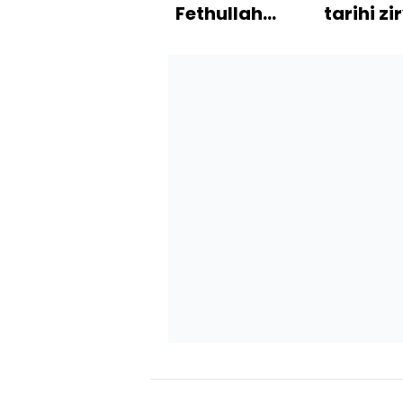
Fethullah
tarihi zi
Gülen'in
öldüğü
duyuruldu!