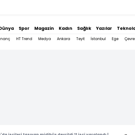
Dünya
Spor
Magazin
Kadın
Sağlık
Yazılar
Teknolo
İnanç
HT Trend
Medya
Ankara
Teyit
İstanbul
Ege
Çevre
da işçileri taşıyan midibüs devrildi 11 işçi yaralandı |