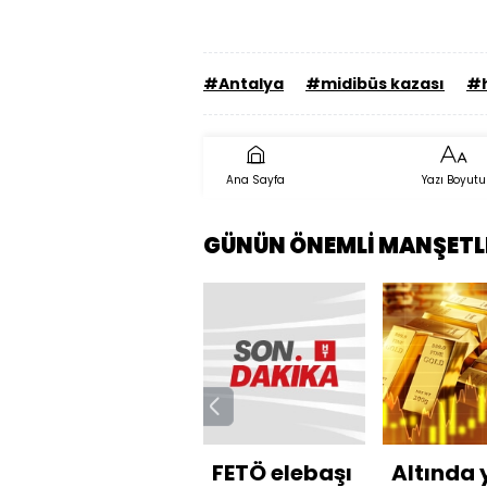
#Antalya
#midibüs kazası
#h
Ana Sayfa
Yazı Boyutu
GÜNÜN ÖNEMLİ MANŞETL
FETÖ elebaşı
Altında 