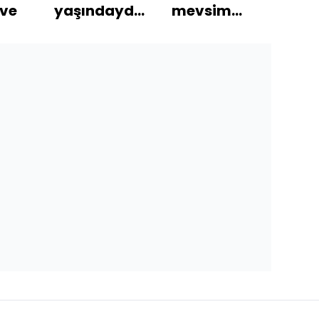
rve
yaşındaydı...
mevsim
sah
Aysel'in
normallerinin
‘Ka
ölümüne
altında! 4
bebe
soruşturma!
bölgede
öld
sağanak ve
kar!