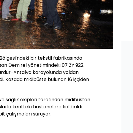
ölgesi'ndeki bir tekstil fabrikasında
Hasan Demirel yönetimindeki 07 ZY 922
 Burdur-Antalya karayolunda yoldan
di. Kazada midibüste bulunan 16 işçiden
 ve sağlık ekipleri tarafından midibüsten
slarla kentteki hastanelere kaldırıldı.
spit çalışmaları sürüyor.