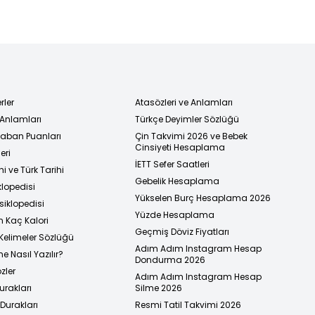
rler
Atasözleri ve Anlamları
 Anlamları
Türkçe Deyimler Sözlüğü
 Taban Puanları
Çin Takvimi 2026 ve Bebek
Cinsiyeti Hesaplama
eri
İETT Sefer Saatleri
i ve Türk Tarihi
Gebelik Hesaplama
klopedisi
Yükselen Burç Hesaplama 2026
siklopedisi
Yüzde Hesaplama
n Kaç Kalori
Geçmiş Döviz Fiyatları
Kelimeler Sözlüğü
Adım Adım Instagram Hesap
e Nasıl Yazılır?
Dondurma 2026
zler
Adım Adım Instagram Hesap
urakları
Silme 2026
urakları
Resmi Tatil Takvimi 2026