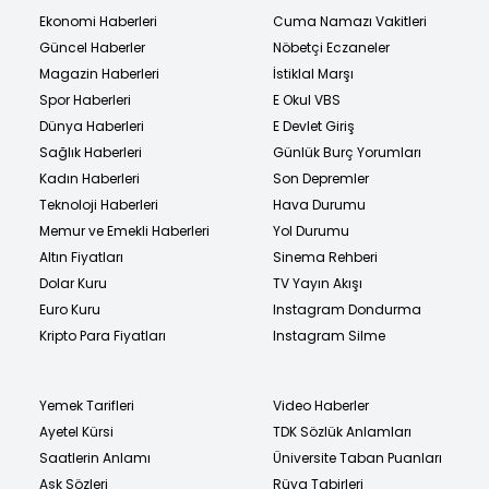
Ekonomi Haberleri
Cuma Namazı Vakitleri
Güncel Haberler
Nöbetçi Eczaneler
Magazin Haberleri
İstiklal Marşı
Spor Haberleri
E Okul VBS
Dünya Haberleri
E Devlet Giriş
Sağlık Haberleri
Günlük Burç Yorumları
Kadın Haberleri
Son Depremler
Teknoloji Haberleri
Hava Durumu
Memur ve Emekli Haberleri
Yol Durumu
Altın Fiyatları
Sinema Rehberi
Dolar Kuru
TV Yayın Akışı
Euro Kuru
Instagram Dondurma
Kripto Para Fiyatları
Instagram Silme
Yemek Tarifleri
Video Haberler
Ayetel Kürsi
TDK Sözlük Anlamları
Saatlerin Anlamı
Üniversite Taban Puanları
Aşk Sözleri
Rüya Tabirleri