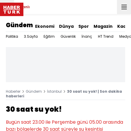
Canlı
Gündem
Ekonomi
Dünya
Spor
Magazin
Kadın
Politika
3.Sayfa
Eğitim
Güvenlik
İnanç
HT Trend
Medy
Haberler
Gündem
İstanbul
30 saat su yok! | Son dakika
haberleri
30 saat su yok!
Bugün saat 23.00 ile Perşembe günü 05.00 arasında
bazı bölgelerde 30 saat süreyle su kesintisi