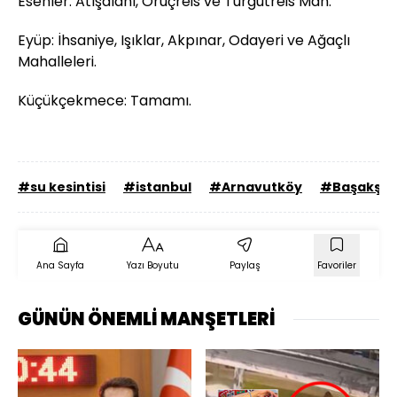
Esenler: Atışalanı, Oruçreis ve Turgutreis Mah.
Eyüp: İhsaniye, Işıklar, Akpınar, Odayeri ve Ağaçlı
Mahalleleri.
Küçükçekmece: Tamamı.
#su kesintisi
#istanbul
#Arnavutköy
#Başakşeh
Ana Sayfa
Yazı Boyutu
Paylaş
Favoriler
GÜNÜN ÖNEMLİ MANŞETLERİ