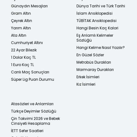
Günaydın Mesajları
Dünya Tarihi ve Türk Tarihi
Gram Altın
İslam Ansiklopedisi
Çeyrek Altın
TÜBİTAK Ansiklopedisi
Yarım Altın
Hangi Besin Kaç Kalori
Ata Altın
Eş Anlamlı Kelimeler
Sözlüğü
Cumhuriyet Altını
Hangi Kelime Nasıl Yazılır?
22 Ayar Bilezik
En Güzel Sözler
1 Dolar Kaç TL
Metrobüs Durakları
1 Euro Kaç TL
Marmaray Durakları
Canlı Maç Sonuçları
Erkek İsimleri
Süper Lig Puan Durumu
Kız İsimleri
Atasözleri ve Anlamları
Türkçe Deyimler Sözlüğü
Çin Takvimi 2026 ve Bebek
Cinsiyeti Hesaplama
İETT Sefer Saatleri