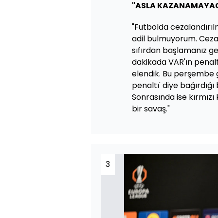
"ASLA KAZANAMAYAC
"Futbolda cezalandırıl
adil bulmuyorum. Cezal
sıfırdan başlamanız ger
dakikada VAR'ın penalt
elendik. Bu perşembe g
penaltı' diye bağırdığ
Sonrasında ise kırmız
bir savaş."
3