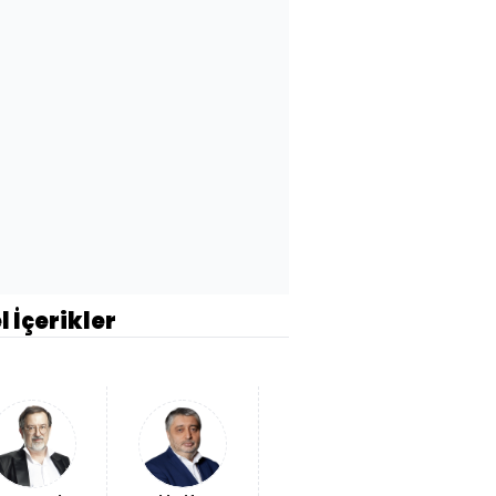
l İçerikler