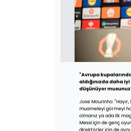
"Avrupa kupalarındak
aldığınızda daha iyi
düşünüyor musunuz
Jose Mourinho: "Hayır, 
muameleyi görmeyi hak
olmanız ya ada ilk maçı
Messi için de genç oyun
direktörler için de ayn