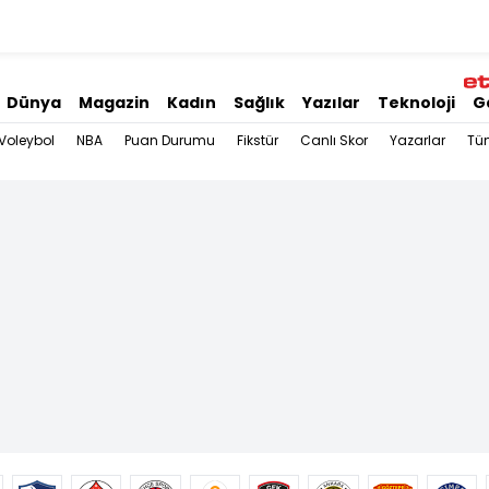
Dünya
Magazin
Kadın
Sağlık
Yazılar
Teknoloji
G
Voleybol
NBA
Puan Durumu
Fikstür
Canlı Skor
Yazarlar
Tü