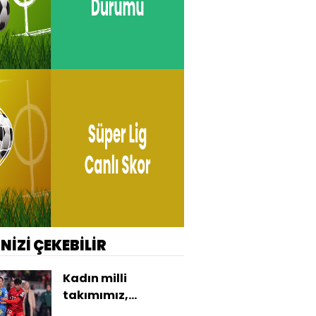
İNİZİ ÇEKEBİLİR
Kadın milli
takımımız,
Ukrayna'ya elendi!