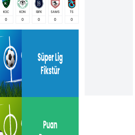
KOC
KON
İBFK
SAMS
TS
0
0
0
0
0