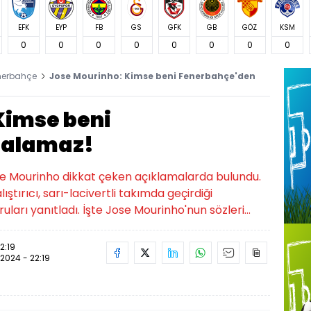
EFK
EYP
FB
GS
GFK
GB
GÖZ
KSM
0
0
0
0
0
0
0
0
nerbahçe
Jose Mourinho: Kimse beni Fenerbahçe'den
Kimse beni
 alamaz!
e Mourinho dikkat çeken açıklamalarda bulundu.
ıştırıcı, sarı-lacivertli takımda geçirdiği
ları yanıtladı. İşte Jose Mourinho'nun sözleri...
2:19
.2024 - 22:19