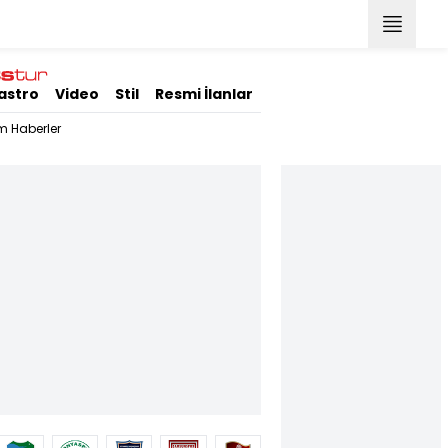
astro
Video
Stil
Resmi İlanlar
m Haberler