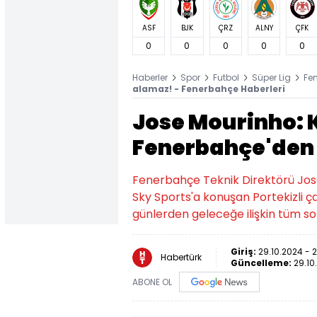
ASF
BJK
ÇRZ
ALNY
ÇFK
0
0
0
0
0
Haberler
Spor
Futbol
Süper Lig
Fe
alamaz! - Fenerbahçe Haberleri
Jose Mourinho: 
Fenerbahçe'den
Fenerbahçe Teknik Direktörü Jos
Sky Sports'a konuşan Portekizli çal
günlerden geleceğe ilişkin tüm soru
Giriş:
29.10.2024 - 2
Habertürk
Güncelleme:
29.10
ABONE OL