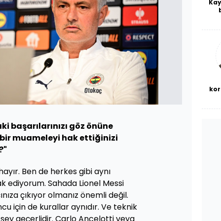
Kay
De
haf
a
bl
kor
i başarılarınızı göz önüne
 bir muameleyi hak ettiğinizi
?"
hayır. Ben de herkes gibi aynı
 ediyorum. Sahada Lionel Messi
nıza çıkıyor olmanız önemli değil.
cu için de kurallar aynıdır. Ve teknik
ı şey geçerlidir. Carlo Ancelotti veya