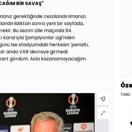
AĞIM BİR SAVAŞ"
manız gerektiğinde cezalandırılmanızı
andırıldıktan sonra yeni bir sayfada,
ekir. Bu sezon Lille maçında 94.
ı kararıyla Şampiyonlar Ligi'nden
ünü ise stadyumdaki herkesin 'penaltı,
ı bir anda VAR devreye girmedi.
ı kart gördüm. Asla kazanamayacağım
Öze
TÜMÜ