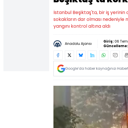
İstanbul Beşiktaş'ta, bir iş yerinin
sokakların dar olması nedeniyl
yangını kontrol altına aldı
Giriş:
06 Temm
Anadolu Ajansı
Güncelleme
Google’da haber kaynağınızı Habertü