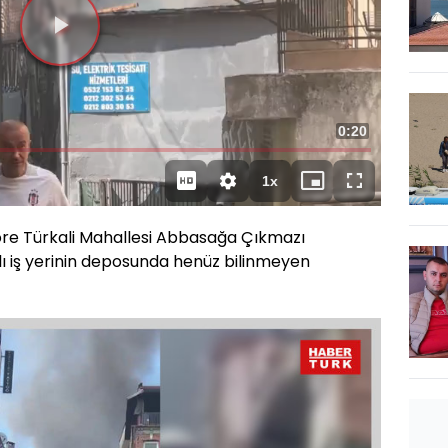
Videoyu
Oynat
Toplam
0:20
Süre
1x
Oynatma
Mini
Tam
Hızı
oynatıcı
Ekran
öre Türkali Mahallesi Abbasağa Çıkmazı
lı iş yerinin deposunda henüz bilinmeyen