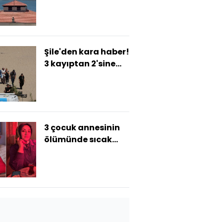
Şile'den kara haber!
3 kayıptan 2'sine
ulaşıldı
3 çocuk annesinin
ölümünde sıcak
gelişme... Kocası
şüpheli olarak
dosyaya eklendi!