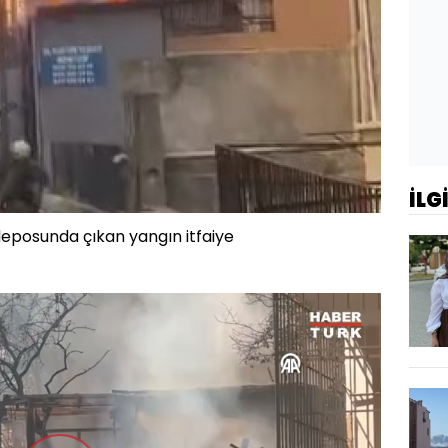
İLG
n deposunda çıkan yangın itfaiye