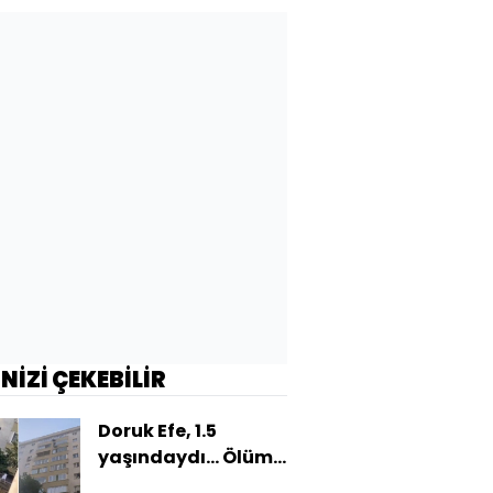
maliyeti mi?
İNİZİ ÇEKEBİLİR
Doruk Efe, 1.5
yaşındaydı... Ölüm
nedeni: Sineklik!