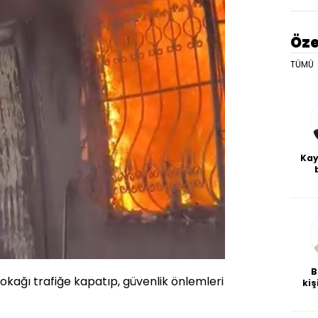
Öze
TÜMÜ
Kay
De
haf
a
bl
B
sokağı trafiğe kapatıp, güvenlik önlemleri
kiş