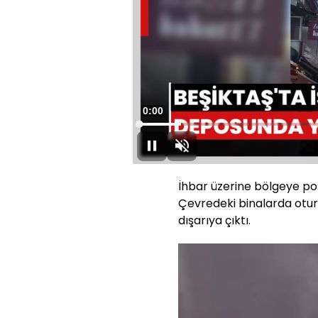
Süre
0:00
Oynat
Sesi
Aç
İhbar üzerine bölgeye polis
Çevredeki binalarda otur
dışarıya çıktı.