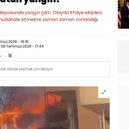
 deposunda yangın çıktı. Olayda itfaiye ekipleri,
e müdahale etmekte zaman zaman zorlandığı
uz 2026 - 16:15
:
06 Temmuz 2026 - 17:44
rk olarak seçmek için tıklayın