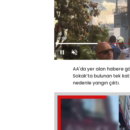
Süre
0:00
Yüklendi
:
22.31%
Oynat
Sesi
Aç
AA'da yer alan habere g
Sokak’ta bulunan tek kat
nedenle yangın çıktı.