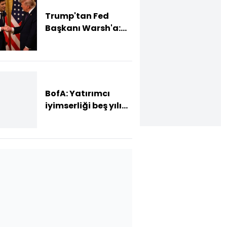
Trump'tan Fed
Başkanı Warsh'a:
Faiz kararı
tamamen ona bağlı
değil
BofA: Yatırımcı
iyimserliği beş yılın
en yüksek
seviyesinde