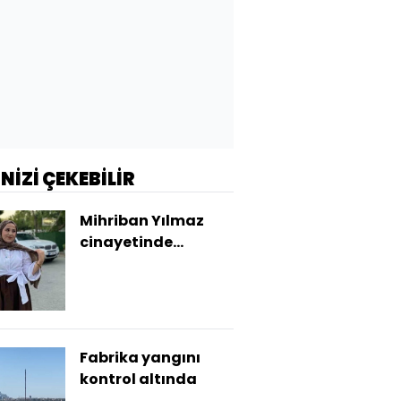
İNİZİ ÇEKEBİLİR
Mihriban Yılmaz
cinayetinde
korkunç sözler!
Fabrika yangını
kontrol altında