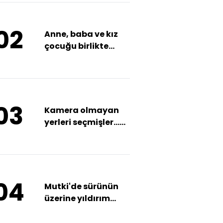
02
Anne, baba ve kız
çocuğu birlikte
öldü!
03
Kamera olmayan
yerleri seçmişler...
Kurgu kazayla
büyük soygun!
04
Mutki'de sürünün
üzerine yıldırım
düştü