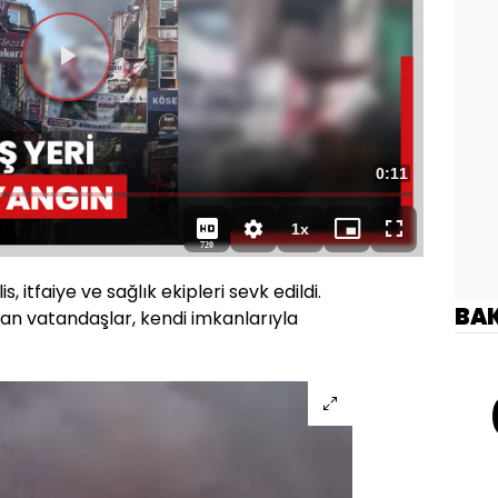
Videoyu
Oynat
Toplam
0:11
Yüklendi
:
100.00%
Süre
1x
Oynatma
Mini
Tam
720
Hızı
oynatıcı
Ekran
, itfaiye ve sağlık ekipleri sevk edildi.
BA
an vatandaşlar, kendi imkanlarıyla