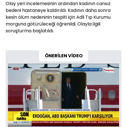
Olay yeri incelemesinin ardından kadının cansız
bedeni hastaneye kaldırıldı. Kadının daha sonra
kesin ölüm nedeninin tespiti için Adli Tıp Kurumu
morguna götürüleceği öğrenildi. Olayla ilgili
soruşturma başlatıldı.
ÖNERİLEN VİDEO
Yüklendi
:
3.57%
Sesi
Oynatma
480
Aç
Hızı