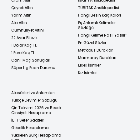
Gram Altın
İslam Ansiklopedisi
Çeyrek Altın
TÜBİTAK Ansiklopedisi
Yarım Altın
Hangi Besin Kaç Kalori
Ata Altın
Eş Anlamlı Kelimeler
Sözlüğü
Cumhuriyet Altını
Hangi Kelime Nasıl Yazılır?
22 Ayar Bilezik
En Güzel Sözler
1 Dolar Kaç TL
Metrobüs Durakları
1 Euro Kaç TL
Marmaray Durakları
Canlı Maç Sonuçları
Erkek İsimleri
Süper Lig Puan Durumu
Kız İsimleri
Atasözleri ve Anlamları
Türkçe Deyimler Sözlüğü
Çin Takvimi 2026 ve Bebek
Cinsiyeti Hesaplama
İETT Sefer Saatleri
Gebelik Hesaplama
Yükselen Burç Hesaplama