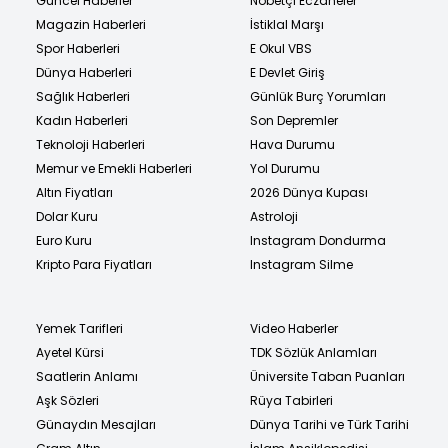
Güncel Haberler
Nöbetçi Eczaneler
Magazin Haberleri
İstiklal Marşı
Spor Haberleri
E Okul VBS
Dünya Haberleri
E Devlet Giriş
Sağlık Haberleri
Günlük Burç Yorumları
Kadın Haberleri
Son Depremler
Teknoloji Haberleri
Hava Durumu
Memur ve Emekli Haberleri
Yol Durumu
Altın Fiyatları
2026 Dünya Kupası
Dolar Kuru
Astroloji
Euro Kuru
Instagram Dondurma
Kripto Para Fiyatları
Instagram Silme
Yemek Tarifleri
Video Haberler
Ayetel Kürsi
TDK Sözlük Anlamları
Saatlerin Anlamı
Üniversite Taban Puanları
Aşk Sözleri
Rüya Tabirleri
Günaydın Mesajları
Dünya Tarihi ve Türk Tarihi