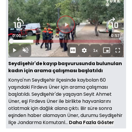
Videoyu
Süre
0:00
Toplam
0:57
Oynat
Yüklendi
:
20.11%
Süre
1x
Oynat
Sesi
Oynatma
Mini
Tam
Aç
Hızı
oynatıcı
Ekran
Seydişehir'de kayıp başvurusunda bulunulan
kadın için arama çalışması başlatıldı
Konya'nın Seydişehir ilçesinde kaybolan 60
yaşındaki Firdevs Üner için arama çalışması
başlatıldı. Seydişehir'de yaşayan Seyit Ahmet
Üner, eşi Firdevs Üner ile birlikte hayvanlarını
otlatmak için dağlık alana çıktı. Bir süre sonra
eşinden haber alamayan Üner, durumu Seydişehir
İlçe Jandarma Komutanl...
Daha Fazla Göster