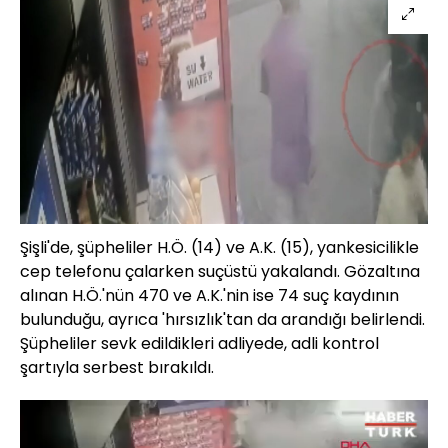
Şişli'de, şüpheliler H.Ö. (14) ve A.K. (15), yankesicilikle
cep telefonu çalarken suçüstü yakalandı. Gözaltına
alınan H.Ö.'nün 470 ve A.K.'nin ise 74 suç kaydının
bulunduğu, ayrıca 'hırsızlık'tan da arandığı belirlendi.
Şüpheliler sevk edildikleri adliyede, adli kontrol
şartıyla serbest bırakıldı.