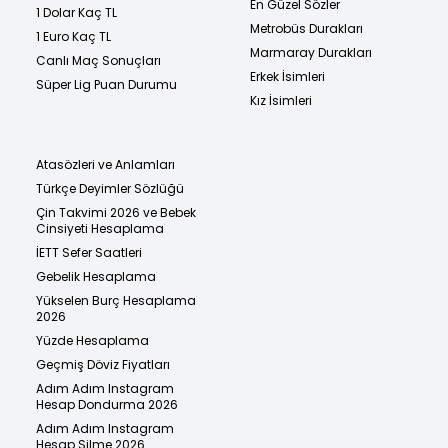
En Güzel Sözler
1 Dolar Kaç TL
Metrobüs Durakları
1 Euro Kaç TL
Marmaray Durakları
Canlı Maç Sonuçları
Erkek İsimleri
Süper Lig Puan Durumu
Kız İsimleri
Atasözleri ve Anlamları
Türkçe Deyimler Sözlüğü
Çin Takvimi 2026 ve Bebek
Cinsiyeti Hesaplama
İETT Sefer Saatleri
Gebelik Hesaplama
Yükselen Burç Hesaplama
2026
Yüzde Hesaplama
Geçmiş Döviz Fiyatları
Adım Adım Instagram
Hesap Dondurma 2026
Adım Adım Instagram
Hesap Silme 2026