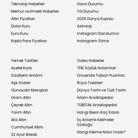
Teknoloji Haberleri
Hava Durumu
Memur ve Emekli Haberleri
Yol Durumu
Altın Fiyatları
2026 Dünya Kupası
Dolar Kuru
Astroloji
Euro Kuru
Instagram Dondurma
Kripto Para Fiyatları
Instagram Silme
Yemek Tarifleri
Video Haberler
Ayetel Kürsi
TDK Sözlük Anlamları
Saatlerin Anlamı
Üniversite Taban Puanları
Aşk Sözleri
Rüya Tabirleri
Günaydın Mesajları
Dünya Tarihi ve Türk Tarihi
Gram Altın
İslam Ansiklopedisi
Çeyrek Altın
TÜBİTAK Ansiklopedisi
Yarım Altın
Hangi Besin Kaç Kalori
Ata Altın
Eş Anlamlı Kelimeler
Sözlüğü
Cumhuriyet Altını
Hangi Kelime Nasıl Yazılır?
22 Ayar Bilezik