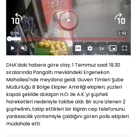
Videoyu
Süre
0:00
Toplam
1:42
Oynat
Yüklendi
:
9.70%
Süre
1x
Oynat
Sesi
Oynatma
Mini
Tam
Aç
Hızı
oynatıcı
Ekran
DHA'daki habere göre olay; 1 Temmuz saat 19.30
sıralarında Pangaltı mevkiindeki Ergenekon
Mahallesi'nde meydana geldi. Güven Timleri Şube
Müdürlüğü B Bölge Ekipler Amirliği ekipleri, yüzleri
kapalı şekilde dolaşan H.Ö. ile A.K.'yi şüpheli
hareketleri nedeniyle takibe aldı. Bir süre izlenen 2
şüphelinin, takip ettikleri bir kişinin cep telefonunu
yankesicilik yöntemiyle çaldığını gören polis ekipleri
müdahale etti.