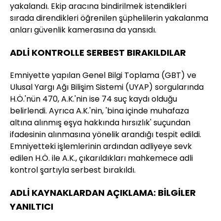
yakalandı. Ekip aracına bindirilmek istendikleri
sırada direndikleri öğrenilen şüphelilerin yakalanma
anları güvenlik kamerasına da yansıdı.
ADLİ KONTROLLE SERBEST BIRAKILDILAR
Emniyette yapılan Genel Bilgi Toplama (GBT) ve
Ulusal Yargı Ağı Bilişim Sistemi (UYAP) sorgularında
H.Ö.'nün 470, A.K.'nin ise 74 suç kaydı olduğu
belirlendi. Ayrıca A.K.'nin, 'bina içinde muhafaza
altına alınmış eşya hakkında hırsızlık' suçundan
ifadesinin alınmasına yönelik arandığı tespit edildi.
Emniyetteki işlemlerinin ardından adliyeye sevk
edilen H.Ö. ile A.K., çıkarıldıkları mahkemece adli
kontrol şartıyla serbest bırakıldı.
ADLİ KAYNAKLARDAN AÇIKLAMA: BİLGİLER
YANILTICI