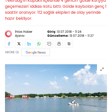
Tekirdağ'ın Kapaklı ilçesinde 4 gencin 'gölde karşıya
geçemezsin' iddiası kötü bitti. Gölde kaybolan genç 1
saattir aranıyor. 112 sağlık ekipleri de olay yerinde
hazır bekliyor.
İhlas Haber
Giriş:
13.07.2018 - 11:24
Ajansı
Güncelleme:
13.07.2018 - 11:27
ABONE OL