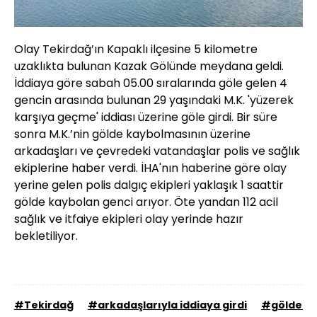
Olay Tekirdağ’ın Kapaklı ilçesine 5 kilometre
uzaklıkta bulunan Kazak Gölünde meydana geldi.
İddiaya göre sabah 05.00 sıralarında göle gelen 4
gencin arasında bulunan 29 yaşındaki M.K. 'yüzerek
karşıya geçme' iddiası üzerine göle girdi. Bir süre
sonra M.K.’nin gölde kaybolmasının üzerine
arkadaşları ve çevredeki vatandaşlar polis ve sağlık
ekiplerine haber verdi. İHA'nın haberine göre olay
yerine gelen polis dalgıç ekipleri yaklaşık 1 saattir
gölde kaybolan genci arıyor. Öte yandan 112 acil
sağlık ve itfaiye ekipleri olay yerinde hazır
bekletiliyor.
#Tekirdağ
#arkadaşlarıyla iddiaya girdi
#gölde k