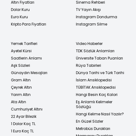
Altın Fiyatları
Sinema Rehberi
Dolar Kuru
TV Yayın Akışı
Euro Kuru
Instagram Dondurma
Kripto Para Fiyatları
Instagram Silme
Yemek Tarifleri
Video Haberler
Ayetel Kürsi
TDK Sözlük Anlamları
Saatlerin Anlamı
Üniversite Taban Puanları
Aşk Sözleri
Rüya Tabirleri
Günaydın Mesajları
Dünya Tarihi ve Türk Tarihi
Gram Altın
İslam Ansiklopedisi
Çeyrek Altın
TÜBİTAK Ansiklopedisi
Yarım Altın
Hangi Besin Kaç Kalori
Ata Altın
Eş Anlamlı Kelimeler
Sözlüğü
Cumhuriyet Altını
Hangi Kelime Nasıl Yazılır?
22 Ayar Bilezik
En Güzel Sözler
1 Dolar Kaç TL
Metrobüs Durakları
1 Euro Kaç TL
Marmaray Durakları