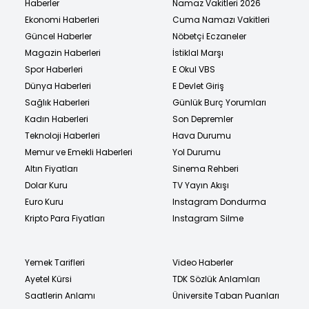
Haberler
Namaz Vakitleri 2026
Ekonomi Haberleri
Cuma Namazı Vakitleri
Güncel Haberler
Nöbetçi Eczaneler
Magazin Haberleri
İstiklal Marşı
Spor Haberleri
E Okul VBS
Dünya Haberleri
E Devlet Giriş
Sağlık Haberleri
Günlük Burç Yorumları
Kadın Haberleri
Son Depremler
Teknoloji Haberleri
Hava Durumu
Memur ve Emekli Haberleri
Yol Durumu
Altın Fiyatları
Sinema Rehberi
Dolar Kuru
TV Yayın Akışı
Euro Kuru
Instagram Dondurma
Kripto Para Fiyatları
Instagram Silme
Yemek Tarifleri
Video Haberler
Ayetel Kürsi
TDK Sözlük Anlamları
Saatlerin Anlamı
Üniversite Taban Puanları