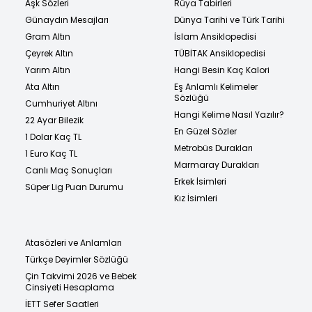
Aşk Sözleri
Rüya Tabirleri
Günaydın Mesajları
Dünya Tarihi ve Türk Tarihi
Gram Altın
İslam Ansiklopedisi
Çeyrek Altın
TÜBİTAK Ansiklopedisi
Yarım Altın
Hangi Besin Kaç Kalori
Ata Altın
Eş Anlamlı Kelimeler
Sözlüğü
Cumhuriyet Altını
Hangi Kelime Nasıl Yazılır?
22 Ayar Bilezik
En Güzel Sözler
1 Dolar Kaç TL
Metrobüs Durakları
1 Euro Kaç TL
Marmaray Durakları
Canlı Maç Sonuçları
Erkek İsimleri
Süper Lig Puan Durumu
Kız İsimleri
Atasözleri ve Anlamları
Türkçe Deyimler Sözlüğü
Çin Takvimi 2026 ve Bebek
Cinsiyeti Hesaplama
İETT Sefer Saatleri