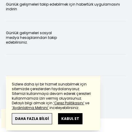
Günlük gelişmeleri takip edebilmek için habertürk uygulamasını
indirin
Günlük gelişmeleri sosyal
medya hesaplarından takip
edebilirsiniz.
Sizlere daha iyi bir hizmet sunabilmek için
sitemizde çerezlerden faydalanıyoruz.
Sitemizi kullanmaya devam ederek çerezleri
Powered by
Translate
kullanmamıza izin vermiş oluyorsunuz.
Detaylı bilgi almak için
‘Çerez Politikasını’
ve
‘Aydınlatma Metnini’
inceleyebilirsiniz.
Bu çeviride
Google Translete
kullanılmıştır.
Anlam ve çeviri hatalarından
haberturk.com
DAHA FAZLA BİLGİ
KABUL ET
sorumlu değildir.