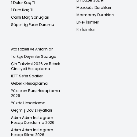
En Güzel Sözler
1 Dolar Kaç TL
Metrobüs Durakları
1 Euro Kaç TL
Marmaray Durakları
Canlı Maç Sonuçları
Erkek İsimleri
Süper Lig Puan Durumu
Kız İsimleri
Atasözleri ve Anlamları
Türkçe Deyimler Sözlüğü
Çin Takvimi 2026 ve Bebek
Cinsiyeti Hesaplama
İETT Sefer Saatleri
Gebelik Hesaplama
Yükselen Burç Hesaplama
2026
Yüzde Hesaplama
Geçmiş Döviz Fiyatları
Adım Adım Instagram
Hesap Dondurma 2026
Adım Adım Instagram
Hesap Silme 2026