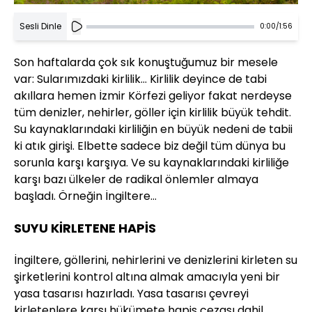
Sesli Dinle
0:00
/
1:56
Son haftalarda çok sık konuştuğumuz bir mesele
var: Sularımızdaki kirlilik… Kirlilik deyince de tabi
akıllara hemen İzmir Körfezi geliyor fakat nerdeyse
tüm denizler, nehirler, göller için kirlilik büyük tehdit.
Su kaynaklarındaki kirliliğin en büyük nedeni de tabii
ki atık girişi. Elbette sadece biz değil tüm dünya bu
sorunla karşı karşıya. Ve su kaynaklarındaki kirliliğe
karşı bazı ülkeler de radikal önlemler almaya
başladı. Örneğin İngiltere…
SUYU KİRLETENE HAPİS
İngiltere, göllerini, nehirlerini ve denizlerini kirleten su
şirketlerini kontrol altına almak amacıyla yeni bir
yasa tasarısı hazırladı. Yasa tasarısı çevreyi
kirletenlere karşı hükümete hapis cezası dahil