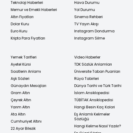
Teknoloji Haberleri
Hava Durumu
Memur ve Emekli Haberleri
Yol Durumu
Altın Fiyatları
Sinema Rehberi
Dolar Kuru
TV Yayın Akışı
Euro Kuru
Instagram Dondurma
Kripto Para Fiyatları
Instagram Silme
Yemek Tarifleri
Video Haberler
Ayetel Kürsi
TDK Sözlük Anlamları
Saatlerin Anlamı
Üniversite Taban Puanları
Aşk Sözleri
Rüya Tabirleri
Günaydın Mesajları
Dünya Tarihi ve Türk Tarihi
Gram Altın
İslam Ansiklopedisi
Çeyrek Altın
TÜBİTAK Ansiklopedisi
Yarım Altın
Hangi Besin Kaç Kalori
Ata Altın
Eş Anlamlı Kelimeler
Sözlüğü
Cumhuriyet Altını
Hangi Kelime Nasıl Yazılır?
22 Ayar Bilezik