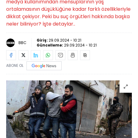
medya kullanımından mensuplarının yaş
ortalamasının düşüklüğüne kadar farklı özellikleriyle
dikkat çekiyor. Peki bu suç örgütleri hakkında başka
neler biliniyor? İşte detaylar..
Giriş:
29.09.2024 - 10:21
BBC
Güncelleme:
29.09.2024 - 10:21
ABONE OL