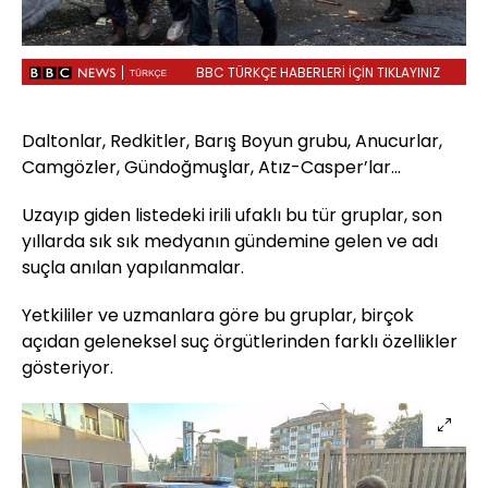
BBC TÜRKÇE HABERLERİ İÇİN TIKLAYINIZ
Daltonlar, Redkitler, Barış Boyun grubu, Anucurlar,
Camgözler, Gündoğmuşlar, Atız-Casper’lar…
Uzayıp giden listedeki irili ufaklı bu tür gruplar, son
yıllarda sık sık medyanın gündemine gelen ve adı
suçla anılan yapılanmalar.
Yetkililer ve uzmanlara göre bu gruplar, birçok
açıdan geleneksel suç örgütlerinden farklı özellikler
gösteriyor.