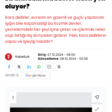
oluyor?
Kara delikler, evrenin en gizemli ve güçlü yapılarıdır.
Işığın bile kaçamadığı bu kozmik devler,
çevrelerindeki her şeyi içine çeker ve içlerinde neler
olup bittiği dış dünyadan gizlenir. Peki, kara deliklerin
yapısı ve işleyişi nasıldır?
Giriş:
07.10.2024 - 08:00
Habertürk
Güncelleme:
08.10.2024 - 00:39
ABONE OL
1