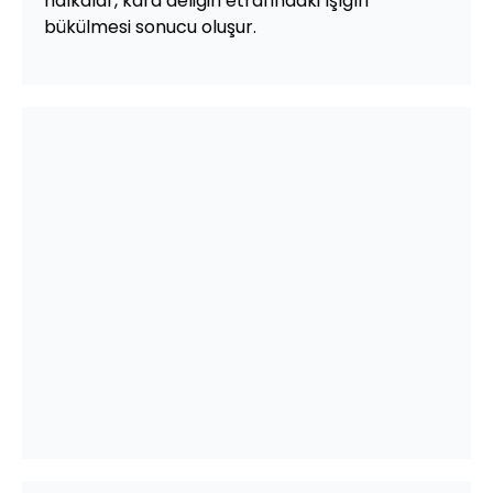
halkalar, kara deliğin etrafındaki ışığın
bükülmesi sonucu oluşur.