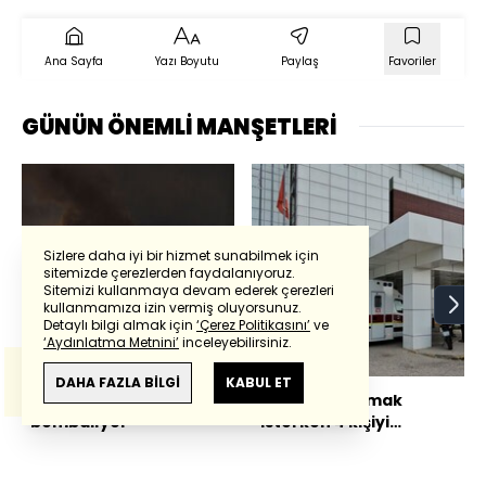
Ana Sayfa
Yazı Boyutu
Paylaş
Favoriler
GÜNÜN ÖNEMLİ MANŞETLERİ
Sizlere daha iyi bir hizmet sunabilmek için
sitemizde çerezlerden faydalanıyoruz.
Sitemizi kullanmaya devam ederek çerezleri
Powered by
Translate
kullanmamıza izin vermiş oluyorsunuz.
Detaylı bilgi almak için
‘Çerez Politikasını’
ve
‘Aydınlatma Metnini’
inceleyebilirsiniz.
Bu çeviride
Google Translete
kullanılmıştır.
Anlam ve çeviri hatalarından
haberturk.com
DAHA FAZLA BİLGİ
KABUL ET
İsrail, Beyrut'u yine
Kavgayı ayırmak
sorumlu değildir.
bombalıyor
isterken 4 kişiyi
yaraladı