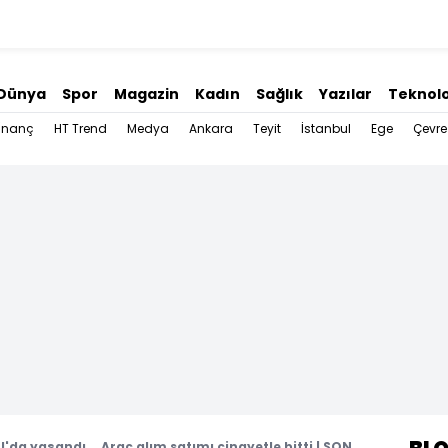
Dünya
Spor
Magazin
Kadın
Sağlık
Yazılar
Teknolo
İnanç
HT Trend
Medya
Ankara
Teyit
İstanbul
Ege
Çevre
l'da yaşandı... Araç alım satımı cinayetle bitti | SON