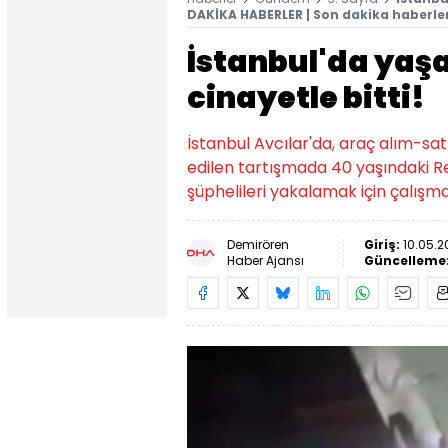
DAKİKA HABERLER | Son dakika haberler
İstanbul'da yaşa
cinayetle bitti!
İstanbul Avcılar'da, araç alım-sat
edilen tartışmada 40 yaşındaki Res
şüphelileri yakalamak için çalışma
Demirören
Giriş:
10.05.2
Haber Ajansı
Güncelleme