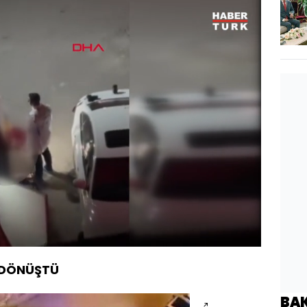
endi
:
52%
Oynatma
Hızı
 DÖNÜŞTÜ
BA