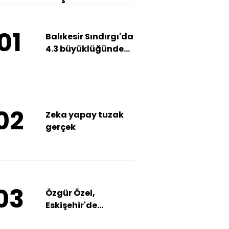
01
Balıkesir Sındırgı'da
4.3 büyüklüğünde
deprem
02
Zeka yapay tuzak
gerçek
03
Özgür Özel,
Eskişehir'de
konuştu