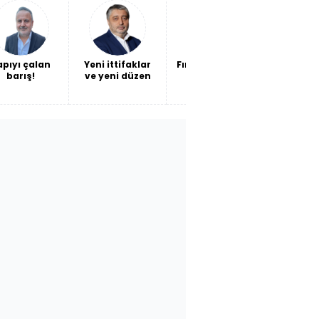
oke ettirdi!
maliyet
apıyı çalan
Yeni ittifaklar
Fındığın sorunu
Kendi ba
barış!
ve yeni düzen
fiyat değil,
ateş e
verimlilik