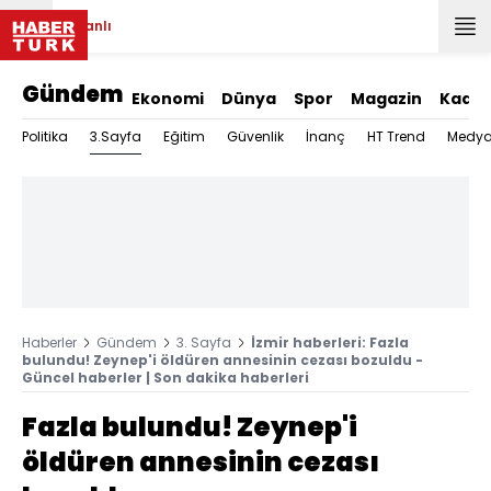
Canlı
Gündem
Ekonomi
Dünya
Spor
Magazin
Kadın
3.Sayfa
Politika
Eğitim
Güvenlik
İnanç
HT Trend
Medy
Haberler
Gündem
3. Sayfa
İzmir haberleri: Fazla
bulundu! Zeynep'i öldüren annesinin cezası bozuldu -
Güncel haberler | Son dakika haberleri
Fazla bulundu! Zeynep'i
öldüren annesinin cezası