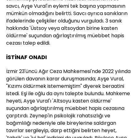
savcı, Ayşe Vural'ın eylemi tek başına yapmasının
mümkün olmadığını belirtti. Savcı ayrıca sanıkların
ifadelerinde çelişkiler olduğunu vurguladı. 3 sanık
hakkında 'Üstsoy veya altsoydan birine kasten
öldürme' suçundan ağırlaştırılmış müebbet hapis
cezası talep edildi.
İSTİNAF ONADI
İzmir 23'üncü Ağır Ceza Mahkemesi'nde 2022 yılında
görülen davanın karar duruşmasında; Ayşe Vural,
"Kızımı öldürmek istememiştim" diyerek beraatini
istedi. Eşi ile oğlu da aynı talepte bulundu. Mahkeme
heyeti, Ayşe Vural'ı 'Altsoyu kasten öldürme'
suçundan ağırlaştırılmış müebbet hapis cezasına
çarptırdı. Zeynep'in psikolojik rahatsızlığı ve
bağımlılığı nedeniyle aile bireylerine saldırgan
tavırlar sergileyip, darp ettiğini belirten heyet,
'tahrik' ve 'iyi hal' indirimi de uyguladı. Böylece Ayşe