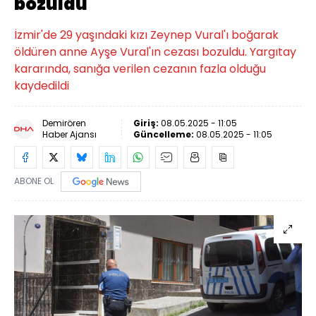
bozuldu
İzmir'de 29 yaşındaki kızı Zeynep Vural'ı boğarak
öldüren anne Ayşe Vural'ın cezası bozuldu. Yargıtay
kararında, sanığa verilen cezanın fazla olduğu
kaydedildi
Demirören
Giriş:
08.05.2025 - 11:05
Haber Ajansı
Güncelleme:
08.05.2025 - 11:05
ABONE OL