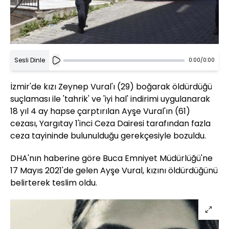
Sesli Dinle
0:00
/
0:00
İzmir'de kızı Zeynep Vural'ı (29) boğarak öldürdüğü
suçlaması ile 'tahrik' ve 'iyi hal' indirimi uygulanarak
18 yıl 4 ay hapse çarptırılan Ayşe Vural'ın (61)
cezası, Yargıtay 1'inci Ceza Dairesi tarafından fazla
ceza tayininde bulunulduğu gerekçesiyle bozuldu.
DHA'nın haberine göre Buca Emniyet Müdürlüğü'ne
17 Mayıs 2021'de gelen Ayşe Vural, kızını öldürdüğünü
belirterek teslim oldu.