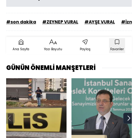
#son dakika
#ZEYNEP VURAL
#AYŞE VURAL
#İzmir
Ana Sayfa
Yazı Boyutu
Paylaş
Favoriler
GÜNÜN ÖNEMLİ MANŞETLERİ