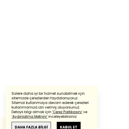
Sizlere daha iyi bir hizmet sunabilmek için
sitemizde çerezlerden faydalanıyoruz.
Sitemizi kullanmaya devam ederek çerezleri
Powered by
Translate
kullanmamıza izin vermiş oluyorsunuz.
Detaylı bilgi almak için
‘Çerez Politikasını’
ve
‘Aydınlatma Metnini’
inceleyebilirsiniz.
Bu çeviride
Google Translete
kullanılmıştır.
Anlam ve çeviri hatalarından
haberturk.com
DAHA FAZLA BİLGİ
KABUL ET