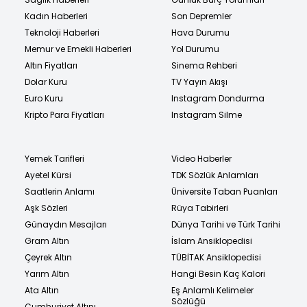
Kadın Haberleri
Son Depremler
Teknoloji Haberleri
Hava Durumu
Memur ve Emekli Haberleri
Yol Durumu
Altın Fiyatları
Sinema Rehberi
Dolar Kuru
TV Yayın Akışı
Euro Kuru
Instagram Dondurma
Kripto Para Fiyatları
Instagram Silme
Yemek Tarifleri
Video Haberler
Ayetel Kürsi
TDK Sözlük Anlamları
Saatlerin Anlamı
Üniversite Taban Puanları
Aşk Sözleri
Rüya Tabirleri
Günaydın Mesajları
Dünya Tarihi ve Türk Tarihi
Gram Altın
İslam Ansiklopedisi
Çeyrek Altın
TÜBİTAK Ansiklopedisi
Yarım Altın
Hangi Besin Kaç Kalori
Ata Altın
Eş Anlamlı Kelimeler
Sözlüğü
Cumhuriyet Altını