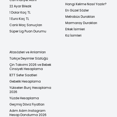
Hangi Kelime Nasıl Yazılır?
22 Ayar Bilezik
En Güzel Sözler
1 Dolar Kaç TL
Metrobüs Durakları
1 Euro Kaç TL
Marmaray Durakları
Canlı Maç Sonuçları
Erkek İsimleri
Süper Lig Puan Durumu
Kız İsimleri
Atasözleri ve Anlamları
Türkçe Deyimler Sözlüğü
Çin Takvimi 2026 ve Bebek
Cinsiyeti Hesaplama
İETT Sefer Saatleri
Gebelik Hesaplama
Yükselen Burç Hesaplama
2026
Yüzde Hesaplama
Geçmiş Döviz Fiyatları
Adım Adım Instagram
Hesap Dondurma 2026