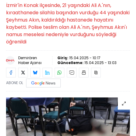
İzmir'in Konak ilçesinde, 21 yaşındaki Ali A.'nın,
kıraathanede silahla başından vurduğu 44 yaşındaki
Şeyhmus Akın, kaldırıldığı hastanede hayatını
kaybetti. Polise teslim olan Ali A.'nın, Şeyhmus Akın'ı
namus meselesi nedeniyle vurduğunu söylediği
öğrenildi
Demirören
Giriş:
15.04.2025 - 10:17
Haber Ajansı
Güncelleme:
15.04.2025 - 13:03
ABONE OL