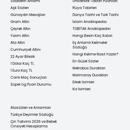
Saatlerin Anlamı
Üniversite Taban Puanları
Aşk Sözleri
Rüya Tabirleri
Günaydın Mesajları
Dünya Tarihi ve Türk Tarihi
Gram Altın
İslam Ansiklopedisi
Çeyrek Altın
TÜBİTAK Ansiklopedisi
Yarım Altın
Hangi Besin Kaç Kalori
Ata Altın
Eş Anlamlı Kelimeler
Sözlüğü
Cumhuriyet Altını
Hangi Kelime Nasıl Yazılır?
22 Ayar Bilezik
En Güzel Sözler
1 Dolar Kaç TL
Metrobüs Durakları
1 Euro Kaç TL
Marmaray Durakları
Canlı Maç Sonuçları
Erkek İsimleri
Süper Lig Puan Durumu
Kız İsimleri
Atasözleri ve Anlamları
Türkçe Deyimler Sözlüğü
Çin Takvimi 2026 ve Bebek
Cinsiyeti Hesaplama