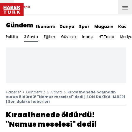
Canlı
Gündem
Ekonomi
Dünya
Spor
Magazin
Kadın
3.Sayfa
Politika
Eğitim
Güvenlik
İnanç
HT Trend
Medy
Haberler
Gündem
3. Sayfa
Kıraathanede başından
vurup öldürdü! "Namus meselesi" dedi | SON DAKİKA HABERİ
| Son dakika haberleri
Kıraathanede öldürdü!
"Namus meselesi" dedi!