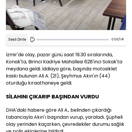
Sesli Dinle
0:00
/
1:41
İzmir'de olay, pazar günü saat 19.30 sıralarında,
Konak'ta, Birinci Kadriye Mahallesi 628'inci Sokak'ta
meydana geldi. İddiaya göre, başında motosiklet
kaskı bulunan Ali A. (21), Şeyhmus Akın'ın (44)
oturduğu kıraathaneye geldi.
SİLAHINI ÇIKARIP BAŞINDAN VURDU
DHA'daki habere göre Ali A., belinden çıkardığı
tabancayla Akın'ı başından vurup, yaraladı. Şüpheli
olay yerinden kaçarken, çevredekiler durumu sağlık
ve polis ekiplerine bildirdi.