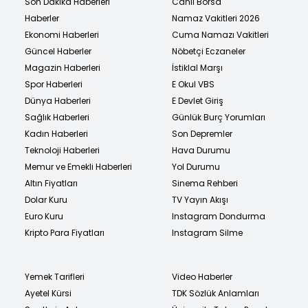
Son Dakika Haberleri
Canlı Borsa
Haberler
Namaz Vakitleri 2026
Ekonomi Haberleri
Cuma Namazı Vakitleri
Güncel Haberler
Nöbetçi Eczaneler
Magazin Haberleri
İstiklal Marşı
Spor Haberleri
E Okul VBS
Dünya Haberleri
E Devlet Giriş
Sağlık Haberleri
Günlük Burç Yorumları
Kadın Haberleri
Son Depremler
Teknoloji Haberleri
Hava Durumu
Memur ve Emekli Haberleri
Yol Durumu
Altın Fiyatları
Sinema Rehberi
Dolar Kuru
TV Yayın Akışı
Euro Kuru
Instagram Dondurma
Kripto Para Fiyatları
Instagram Silme
Yemek Tarifleri
Video Haberler
Ayetel Kürsi
TDK Sözlük Anlamları