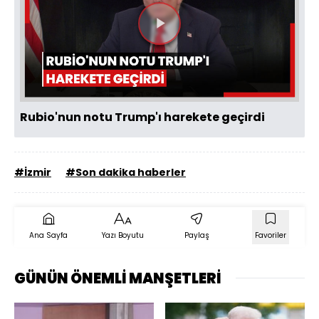
Videoyu
Oynat
Rubio'nun notu Trump'ı harekete geçirdi
#İzmir
#Son dakika haberler
Ana Sayfa
Yazı Boyutu
Paylaş
Favoriler
GÜNÜN ÖNEMLİ MANŞETLERİ