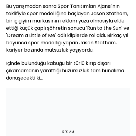
Bu yarışmadan sonra Spor Tanıtımları Ajansı'nın
teklifiyle spor modelliğine başlayan Jason Statham,
bir iç giyim markasının reklam yüzü olmasıyla elde
ettiği küçük çaplı şöhretin sonucu
'Run
to
the
Sun' ve
'Dream
a
Li
ttle
of
Me'
adlı kliplerde rol aldı. Birkaç yıl
boyunca spor modelliği yapan
Jason
Statham
,
kariyer bazında mutsuzluk yaşıyordu.
İçinde bulunduğu kabuğu bir türlü kırıp dışarı
çıkamamanın yarattığı huzursuzluk tam bunalıma
dönüşecekti
ki...
REKLAM