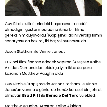
Guy
Ritchie
, ilk filmindeki başarısının tesadüf
olmadığını göstermesi adına ikinci bir filme
gereksinim duyuyordu.
'Kapışma'
adını verdiği filmin
senaryosu da hazırdı, iki başrol oyuncusu da.
Jason Statham ile Vinnie Jones...
O ikinci filmi finanse edecek yapımcı 'Ateşten Kalbe
Akıldan Dumana'dan oldukça iyi miktarda para
kazanan Mat
the
w
Vaughn
oldu.
Guy
Ritchie
, 'Kapışma'da
Jason
Statham
ile
Vinnie
Jones'un
yanına o günlerde henüz küresel bir şöhret
olmayan
Brad
Pitt
ile
Benicio
Del
Toro
'yu
ekledi.
Mat
the
w
Vaughn
, 'Ateşten Kalbe Akıldan