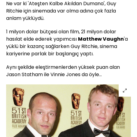
Ne var ki 'Ateşten Kalbe Akıldan Dumana',
Guy
Ritchie
için sinemada var olma adına çok fazla
anlam yüklüydü.
1 milyon dolar bütçesi olan film, 21 milyon dolar
hasılat elde ederek yapımcısı
Mat
the
w
Vaughn
'a
yüklü bir kazanç sağlarken
Guy
Ritchie,
sinema
kariyerine parlak bir başlangıç yaptı.
Aynı şekilde eleştirmenlerden yüksek puan alan
Jason
Statham
ile
Vinnie
Jones
da öyle...