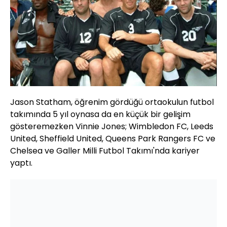
Jason
Statham
,
öğrenim gördüğü ortaokulun futbol
takımında 5 yıl oynasa da en küçük bir gelişim
gösteremezken
Vinnie
Jones
;
Wimbledon
FC
,
Leeds
United,
Sheffield
United,
Queens
Park
Rangers
FC
ve
Chelsea
ve
Galler
Milli Futbol Takımı'nda kariyer
yaptı.