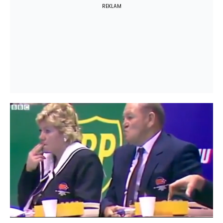
REKLAM
Yüklendi
:
52.73%
Sesi
Oynatma
Aç
Hızı