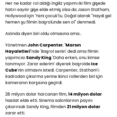
Her ne kadar rol aldığı İngiliz yapımı iki film gişede
hatırı sayılır gişe elde etmiş olsa da Jason Statham,
Hollywood için 'Yeni çocuk'tu. Doğal alarak "Haydi gel
hemen şu filmin başrolünde sen ol" denmedi.
Aslında diyen biri oldu olmasına ama...
Yönetmen
John Carpenter
,
'Marsın
Hayaletleri'
nde 'Başrol senin' dedi ama filmin
yapımcısı
Sandy King
'Daha erken, onu kimse
tanımıyor. Zarar ederim' diyerek başrolde
Ice
Cube
'nin olmasını istedi. Carpenter, Statham'ı
kadrodan çıkarma yerine ikinci rollerden biri için
kameranın karşısına geçirdi.
28 milyon dolar harcanan film,
14 milyon dolar
hasılat elde etti. Sinema salonlarının payını
çıkarırsak Sandy King, filmden
21 milyon dolar
zarar etti.