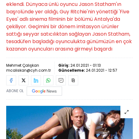
eklendi. Dünyaca ünlü oyuncu Jason Statham'ın
başrolünde yer aldığı, Guy Ritchie'nin yönettiği 'Five
Eyes' adlı sinema filminin bir bölümü Antalya'da
çekiliyor. Geçimini bir dönem imitasyon ürünler
sattığı seyyar satıcılıktan sağlayan Jason Statham,
tesadüfen başladığı oyunculukta günümüzün en çok
kazanan oyuncuları arasına girmeyi başardı
Mehmet Çalışkan
Giriş:
24.01.2021 - 01:13
mcaliskan@cyh.com.tr
Güncelleme:
24.01.2021 - 12:57
ABONE OL