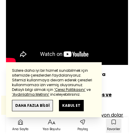
Sizlere daha iyi bir hizmet sunabilmek için
2019'daki Filmleriyle Kim Ne kadar Para
sitemizde çerezlerden faydalanıyoruz.
Sitemizi kullanmaya devam ederek çerezleri
Kazandı?
Powered by
Translate
kullanmamıza izin vermiş oluyorsunuz.
Detaylı bilgi almak için
‘Çerez Politikasını’
ve
Dwayne
Johnson
(Hızlı ve Öfkeli:
Hobbs
ve
‘Aydınlatma Metnini’
inceleyebilirsiniz.
Bu çeviride
Google Translete
kullanılmıştır.
Shaw):
20 milyon dolar
Anlam ve çeviri hatalarından
haberturk.com
DAHA FAZLA BİLGİ
KABUL ET
sorumlu değildir.
Tom
Cruise
(Top
Gun:
Mavirick):
14 milyon dolar
Jason
Statham
(Hızlı ve Öfkeli:
Hobbs
ve
Shaw):
Ana Sayfa
Yazı Boyutu
Paylaş
Favoriler