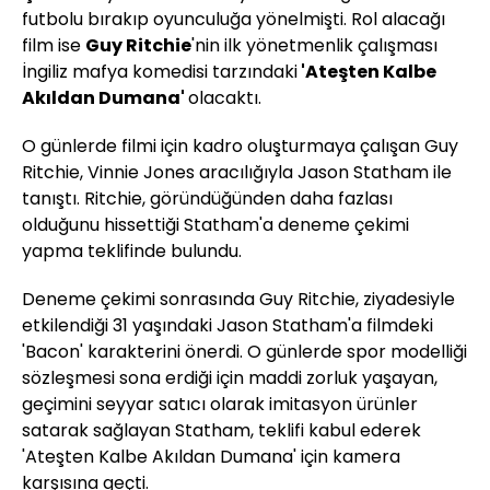
futbolu bırakıp oyunculuğa yönelmişti. Rol alacağı
film ise
Guy
Ritchie
'nin
ilk yönetmenlik çalışması
İngiliz mafya
komedisi
tarzındaki
'Ateşten Kalbe
Akıldan Dumana'
olacaktı.
O günlerde filmi için kadro oluşturmaya çalışan
Guy
Ritchie,
Vinnie
Jones
aracılığıyla
Jason
Statham
ile
tanıştı.
Ritchie
,
göründüğünden daha fazlası
olduğunu hissettiği
Statham
'a deneme çekimi
yapma teklifinde bulundu.
Deneme çekimi sonrasında
Guy
Ritchie
,
ziyadesiyle
etkilendiği 31 yaşındaki
Jason
Statham
'a
filmdeki
'Bacon'
karakterini önerdi. O günlerde spor modelliği
sözleşmesi sona erdiği için maddi zorluk yaşayan,
geçimini seyyar satıcı olarak imitasyon ürünler
satarak sağlayan
Statham
,
teklifi kabul ederek
'Ateşten Kalbe Akıldan Dumana' için kamera
karşısına geçti.