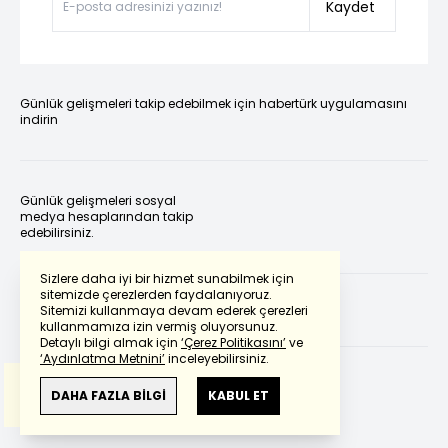
Kaydet
Günlük gelişmeleri takip edebilmek için habertürk uygulamasını
indirin
Günlük gelişmeleri sosyal
medya hesaplarından takip
edebilirsiniz.
Sizlere daha iyi bir hizmet sunabilmek için
sitemizde çerezlerden faydalanıyoruz.
Sitemizi kullanmaya devam ederek çerezleri
kullanmamıza izin vermiş oluyorsunuz.
Detaylı bilgi almak için
‘Çerez Politikasını’
ve
‘Aydınlatma Metnini’
inceleyebilirsiniz.
Bu çeviride
Google Translete
kullanılmıştır.
Anlam ve çeviri hatalarından
haberturk.com
DAHA FAZLA BİLGİ
KABUL ET
sorumlu değildir.