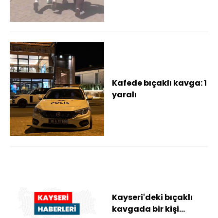
şahıs yakalandı
Kafede bıçaklı kavga: 1
yaralı
Kayseri'deki bıçaklı
kavgada bir kişi