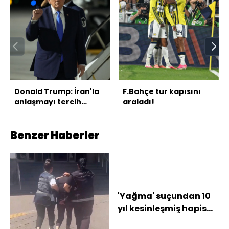
Donald Trump: İran'la
F.Bahçe tur kapısını
anlaşmayı tercih
araladı!
ederim
Benzer Haberler
'Yağma' suçundan 10
yıl kesinleşmiş hapis
cezasıyla aranan