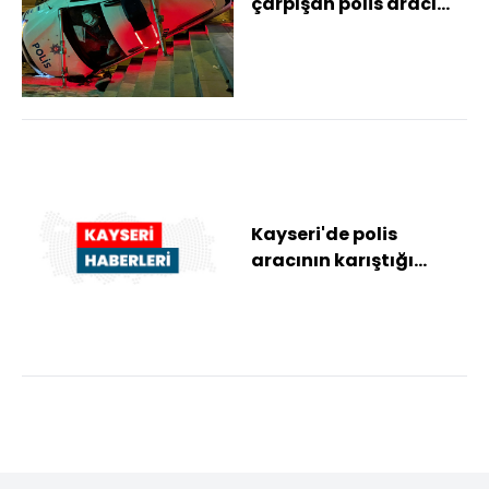
çarpışan polis aracı
devrildi: 3 yaralı
Kayseri'de polis
aracının karıştığı
kazada 2'si bekçi 3 kişi
yaralandı