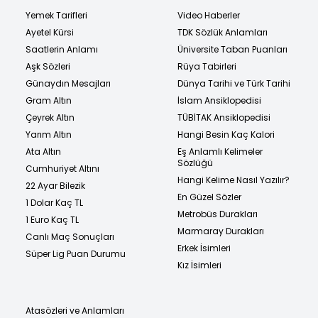
Yemek Tarifleri
Video Haberler
Ayetel Kürsi
TDK Sözlük Anlamları
Saatlerin Anlamı
Üniversite Taban Puanları
Aşk Sözleri
Rüya Tabirleri
Günaydın Mesajları
Dünya Tarihi ve Türk Tarihi
Gram Altın
İslam Ansiklopedisi
Çeyrek Altın
TÜBİTAK Ansiklopedisi
Yarım Altın
Hangi Besin Kaç Kalori
Ata Altın
Eş Anlamlı Kelimeler
Sözlüğü
Cumhuriyet Altını
Hangi Kelime Nasıl Yazılır?
22 Ayar Bilezik
En Güzel Sözler
1 Dolar Kaç TL
Metrobüs Durakları
1 Euro Kaç TL
Marmaray Durakları
Canlı Maç Sonuçları
Erkek İsimleri
Süper Lig Puan Durumu
Kız İsimleri
Atasözleri ve Anlamları