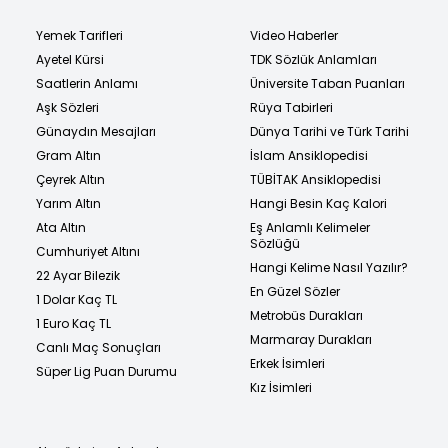
Yemek Tarifleri
Video Haberler
Ayetel Kürsi
TDK Sözlük Anlamları
Saatlerin Anlamı
Üniversite Taban Puanları
Aşk Sözleri
Rüya Tabirleri
Günaydın Mesajları
Dünya Tarihi ve Türk Tarihi
Gram Altın
İslam Ansiklopedisi
Çeyrek Altın
TÜBİTAK Ansiklopedisi
Yarım Altın
Hangi Besin Kaç Kalori
Ata Altın
Eş Anlamlı Kelimeler
Sözlüğü
Cumhuriyet Altını
Hangi Kelime Nasıl Yazılır?
22 Ayar Bilezik
En Güzel Sözler
1 Dolar Kaç TL
Metrobüs Durakları
1 Euro Kaç TL
Marmaray Durakları
Canlı Maç Sonuçları
Erkek İsimleri
Süper Lig Puan Durumu
Kız İsimleri