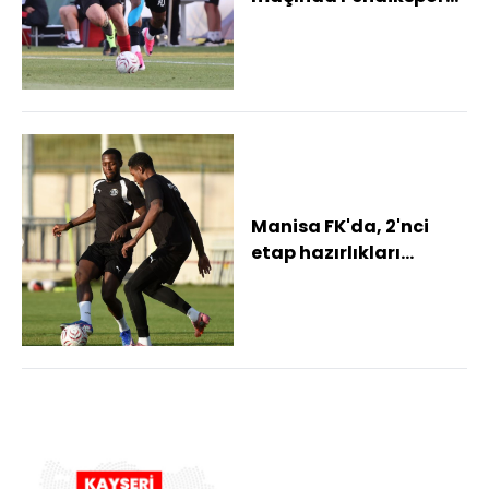
ile golsüz berabere
kaldı
Manisa FK'da, 2'nci
etap hazırlıkları
sürüyor