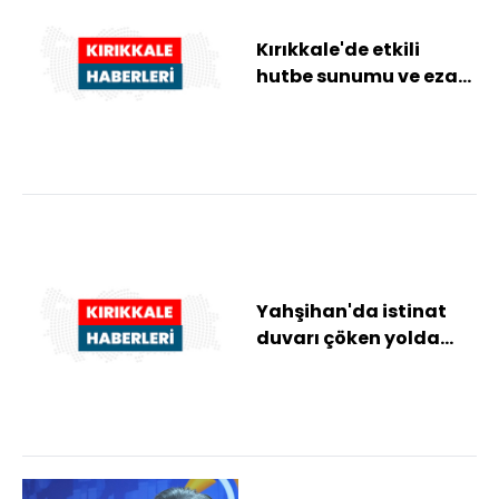
Kırıkkale'de etkili
hutbe sunumu ve ezanı
güzel okuma
yarışması düzenlendi
Yahşihan'da istinat
duvarı çöken yolda
yenileme çalışması
başlatıldı