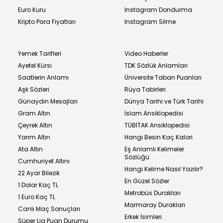
Euro Kuru
Instagram Dondurma
Kripto Para Fiyatları
Instagram Silme
Yemek Tarifleri
Video Haberler
Ayetel Kürsi
TDK Sözlük Anlamları
Saatlerin Anlamı
Üniversite Taban Puanları
Aşk Sözleri
Rüya Tabirleri
Günaydın Mesajları
Dünya Tarihi ve Türk Tarihi
Gram Altın
İslam Ansiklopedisi
Çeyrek Altın
TÜBİTAK Ansiklopedisi
Yarım Altın
Hangi Besin Kaç Kalori
Ata Altın
Eş Anlamlı Kelimeler
Sözlüğü
Cumhuriyet Altını
Hangi Kelime Nasıl Yazılır?
22 Ayar Bilezik
En Güzel Sözler
1 Dolar Kaç TL
Metrobüs Durakları
1 Euro Kaç TL
Marmaray Durakları
Canlı Maç Sonuçları
Erkek İsimleri
Süper Lig Puan Durumu