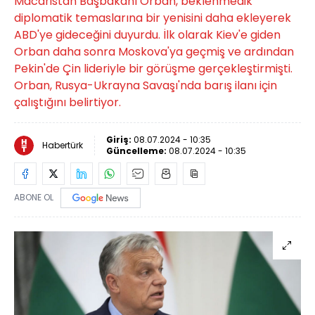
Macaristan Başbakanı Orban, beklenmedik
diplomatik temaslarına bir yenisini daha ekleyerek
ABD'ye gideceğini duyurdu. İlk olarak Kiev'e giden
Orban daha sonra Moskova'ya geçmiş ve ardından
Pekin'de Çin lideriyle bir görüşme gerçekleştirmişti.
Orban, Rusya-Ukrayna Savaşı'nda barış ilanı için
çalıştığını belirtiyor.
Giriş:
08.07.2024 - 10:35
Habertürk
Güncelleme:
08.07.2024 - 10:35
ABONE OL