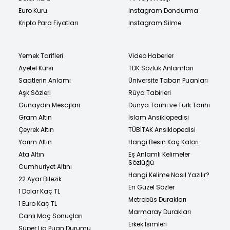
Euro Kuru
Instagram Dondurma
Kripto Para Fiyatları
Instagram Silme
Yemek Tarifleri
Video Haberler
Ayetel Kürsi
TDK Sözlük Anlamları
Saatlerin Anlamı
Üniversite Taban Puanları
Aşk Sözleri
Rüya Tabirleri
Günaydın Mesajları
Dünya Tarihi ve Türk Tarihi
Gram Altın
İslam Ansiklopedisi
Çeyrek Altın
TÜBİTAK Ansiklopedisi
Yarım Altın
Hangi Besin Kaç Kalori
Ata Altın
Eş Anlamlı Kelimeler
Sözlüğü
Cumhuriyet Altını
Hangi Kelime Nasıl Yazılır?
22 Ayar Bilezik
En Güzel Sözler
1 Dolar Kaç TL
Metrobüs Durakları
1 Euro Kaç TL
Marmaray Durakları
Canlı Maç Sonuçları
Erkek İsimleri
Süper Lig Puan Durumu