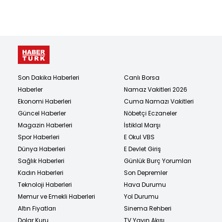
Son Dakika Haberleri
Canlı Borsa
Haberler
Namaz Vakitleri 2026
Ekonomi Haberleri
Cuma Namazı Vakitleri
Güncel Haberler
Nöbetçi Eczaneler
Magazin Haberleri
İstiklal Marşı
Spor Haberleri
E Okul VBS
Dünya Haberleri
E Devlet Giriş
Sağlık Haberleri
Günlük Burç Yorumları
Kadın Haberleri
Son Depremler
Teknoloji Haberleri
Hava Durumu
Memur ve Emekli Haberleri
Yol Durumu
Altın Fiyatları
Sinema Rehberi
Dolar Kuru
TV Yayın Akışı