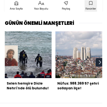
Ana Sayfa
Yazı Boyutu
Paylaş
Favoriler
GÜNÜN ÖNEMLİ MANŞETLERİ
Selen hemşire Dicle
Nüfus: 988.369 57 şehri
Nehri'nde ölü bulundu!
sollayan ilçe!