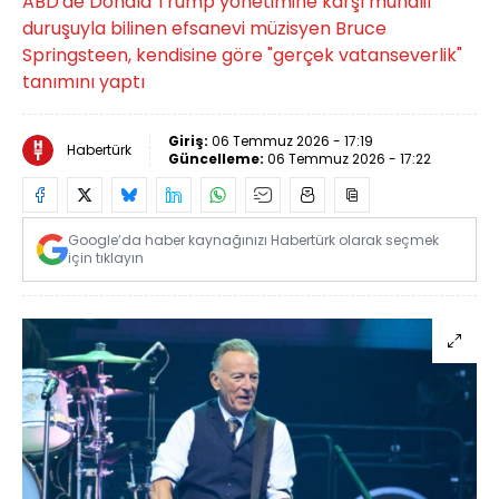
ABD'de Donald Trump yönetimine karşı muhalif
duruşuyla bilinen efsanevi müzisyen Bruce
Springsteen, kendisine göre "gerçek vatanseverlik"
tanımını yaptı
Giriş:
06 Temmuz 2026 - 17:19
Habertürk
Güncelleme:
06 Temmuz 2026 - 17:22
Google’da haber kaynağınızı Habertürk olarak seçmek
için tıklayın