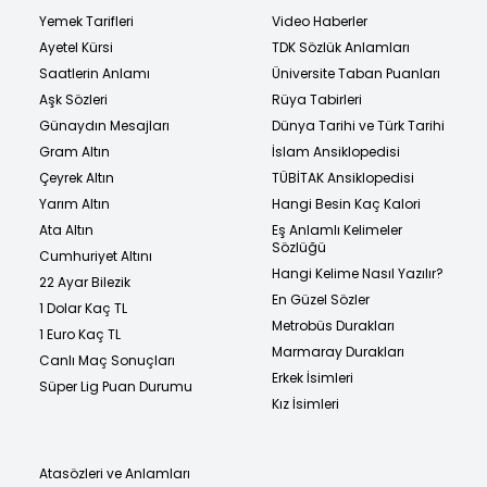
Yemek Tarifleri
Video Haberler
Ayetel Kürsi
TDK Sözlük Anlamları
Saatlerin Anlamı
Üniversite Taban Puanları
Aşk Sözleri
Rüya Tabirleri
Günaydın Mesajları
Dünya Tarihi ve Türk Tarihi
Gram Altın
İslam Ansiklopedisi
Çeyrek Altın
TÜBİTAK Ansiklopedisi
Yarım Altın
Hangi Besin Kaç Kalori
Ata Altın
Eş Anlamlı Kelimeler
Sözlüğü
Cumhuriyet Altını
Hangi Kelime Nasıl Yazılır?
22 Ayar Bilezik
En Güzel Sözler
1 Dolar Kaç TL
Metrobüs Durakları
1 Euro Kaç TL
Marmaray Durakları
Canlı Maç Sonuçları
Erkek İsimleri
Süper Lig Puan Durumu
Kız İsimleri
Atasözleri ve Anlamları