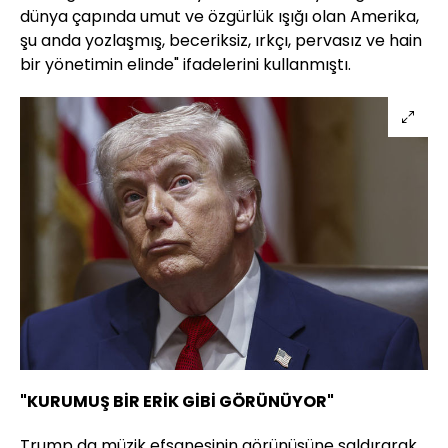
dünya çapında umut ve özgürlük ışığı olan Amerika,
şu anda yozlaşmış, beceriksiz, ırkçı, pervasız ve hain
bir yönetimin elinde" ifadelerini kullanmıştı.
"KURUMUŞ BİR ERİK GİBİ GÖRÜNÜYOR"
Trump da müzik efsanesinin görünüşüne saldırarak