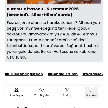
Aç
Hızı
oynatıcı
Ekran
Burası Haftasonu - 5 Temmuz 2026
(İstanbul'u 'Süper Hücre' Vurdu)
Faiz düşerse altını ne hareketlendirir? Altında yön
değişiyor mu? Geleceğimiz tehlikede: Çocuk
doktoru bulamayacak mıyız? ABD'de 4 Temmuz
tartışması! Trump neden "Komünizm" dedi?
İstanbul'da 'süper hücre' vurdu! Sağanak bastırdı,
yollar göle döndü. Burası Haftasonu'nu Kübranur
Uslu sundu.
#Bruce Springsteen
#Donald Trump
#Vatansever
Ana Sayfa
Yazı Boyutu
Paylaş
Favoriler