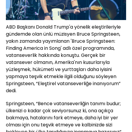
ABD Başkanı Donald Trump'a yönelik eleştirileriyle
gündemde olan ünlü müzisyen Bruce Springsteen,
yakın zamanda yayımlanan 'Bruce Springsteen:
Finding America in Song' adlı özel programında,
vatanseverlik hakkında konuştu. Gerçek bir
vatansever olmanın, Amerika'nın kusurlarıyla
yüzleşmek, hükümeti ve yurttaşları daha iyisini
yapmaya teşvik etmekle ilgili olduğunu söyleyen
Springsteen, “Eleştirel vatanseverliğe inanıyorum”
dedi.
Springsteen, “Bence vatanseverliğin tanımı budur;
ülkenizi o kadar çok seviyorsunuz ki, ona açıkça
bakmaya, hatalarını fark etmeye, daha iyi bir yer
olması için onu teşvik etmeye ve kalbinizde sizi
bekleyen bir ülke taşıdığınıza inanmaya hazırsınız”