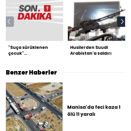
"Suça sürüklenen
Husilerden Suudi
çocuk"
Arabistan'a saldırı
düzenlemesinde 2
madde kabul edildi
Benzer Haberler
Manisa'da feci kaza 1
ölü 11 yaralı