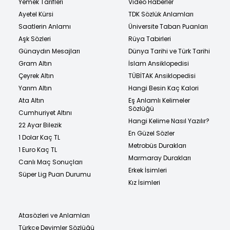
Yemek Tarifleri
Video Haberler
Ayetel Kürsi
TDK Sözlük Anlamları
Saatlerin Anlamı
Üniversite Taban Puanları
Aşk Sözleri
Rüya Tabirleri
Günaydın Mesajları
Dünya Tarihi ve Türk Tarihi
Gram Altın
İslam Ansiklopedisi
Çeyrek Altın
TÜBİTAK Ansiklopedisi
Yarım Altın
Hangi Besin Kaç Kalori
Ata Altın
Eş Anlamlı Kelimeler
Sözlüğü
Cumhuriyet Altını
Hangi Kelime Nasıl Yazılır?
22 Ayar Bilezik
En Güzel Sözler
1 Dolar Kaç TL
Metrobüs Durakları
1 Euro Kaç TL
Marmaray Durakları
Canlı Maç Sonuçları
Erkek İsimleri
Süper Lig Puan Durumu
Kız İsimleri
Atasözleri ve Anlamları
Türkçe Deyimler Sözlüğü