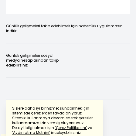
Günlük gelişmeleri takip edebilmek için habertürk uygulamasını
indirin
Günlük gelişmeleri sosyal
medya hesaplarından takip
edebilirsiniz.
Sizlere daha iyi bir hizmet sunabilmek için
sitemizde çerezlerden faydalanıyoruz.
Sitemizi kullanmaya devam ederek çerezleri
Powered by
Translate
kullanmamıza izin vermiş oluyorsunuz.
Detaylı bilgi almak için
‘Çerez Politikasını’
ve
‘Aydınlatma Metnini’
inceleyebilirsiniz.