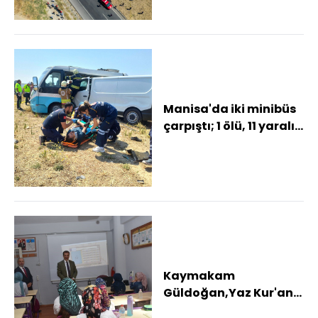
Manisa'da iki minibüs
çarpıştı; 1 ölü, 11 yaralı
(2)- Yeniden
Kaymakam
Güldoğan,Yaz Kur'an
Kursu öğrencileriyle