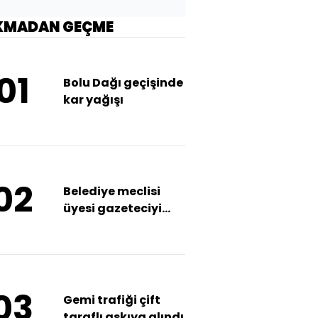
KMADAN GEÇME
01
Bolu Dağı geçişinde
kar yağışı
02
Belediye meclisi
üyesi gazeteciyi
darp etti! Dehşet
anları kamerada!
03
Gemi trafiği çift
taraflı askıya alındı