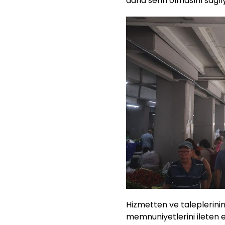
daha serin olmasını sağlıy
Hizmetten ve taleplerinin
memnuniyetlerini ileten e