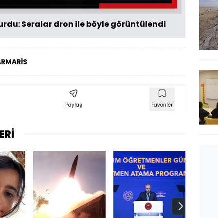
rdu: Seralar dron ile böyle görüntülendi
RMARİS
Paylaş
Favoriler
ERİ