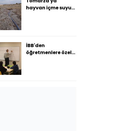
Tomarza'ya
hayvan içme suyu
hattı
İBB'den
öğretmenlere özel
indirim ve
uygulamalar