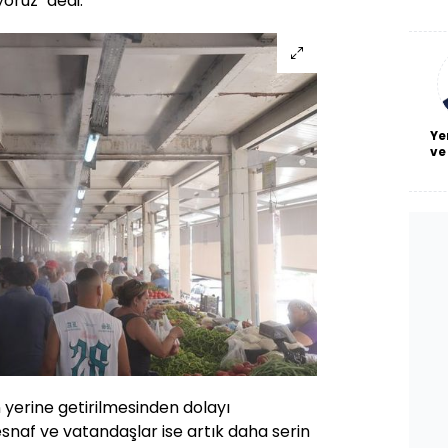
oruz" dedi.
De
haf
a
bl
Ye
ve
 yerine getirilmesinden dolayı
snaf ve vatandaşlar ise artık daha serin