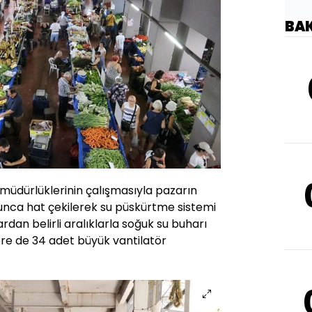
BA
i müdürlüklerinin çalışmasıyla pazarın
nca hat çekilerek su püskürtme sistemi
tlardan belirli aralıklarla soğuk su buharı
ere de 34 adet büyük vantilatör