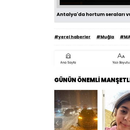
Antalya'da hortum seraları vu
#yerel haberler
#Muğla
#MA
Ana Sayfa
Yazı Boyutu
GÜNÜN ÖNEMLİ MANŞETL