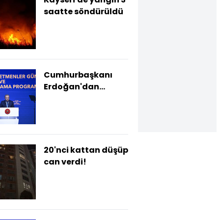
saatte söndürüldü
Cumhurbaşkanı
Erdoğan'dan
açıklamalar
20'nci kattan düşüp
can verdi!