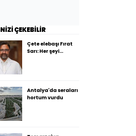
İNİZİ ÇEKEBİLİR
Çete elebaşı Fırat
Sarı: Her şeyi
anlatmak
istiyorum!
Antalya'da seraları
hortum vurdu