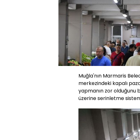
Muğla'nın Marmaris Beledi
merkezindeki kapalı paza
yapmanın zor olduğunu be
üzerine serinletme sistem