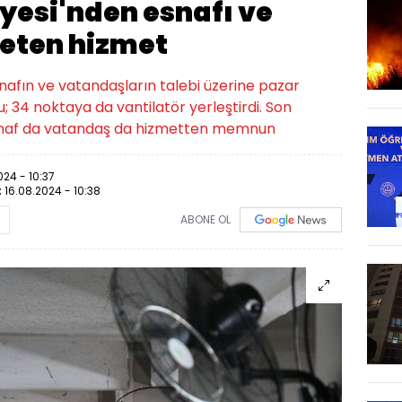
yesi'nden esnafı ve
leten hizmet
nafın ve vatandaşların talebi üzerine pazar
; 34 noktaya da vantilatör yerleştirdi. Son
snaf da vatandaş da hizmetten memnun
024 - 10:37
:
16.08.2024 - 10:38
ABONE OL