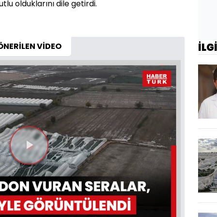
u olduklarını dile getirdi.
ÖNERİLEN VİDEO
İLG
Videoyu
Oynat