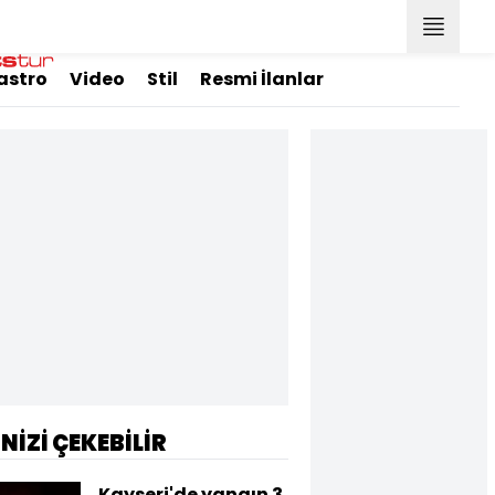
astro
Video
Stil
Resmi İlanlar
İNİZİ ÇEKEBİLİR
Kayseri'de yangın 3