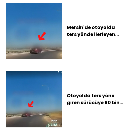
Mersin'de otoyolda
ters yönde ilerleyen
sürücüye 90 bin lira
ceza
Otoyolda ters yöne
giren sürücüye 90 bin
lira ceza