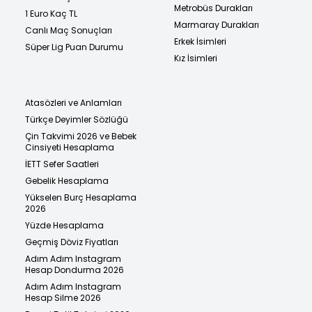
Metrobüs Durakları
1 Euro Kaç TL
Marmaray Durakları
Canlı Maç Sonuçları
Erkek İsimleri
Süper Lig Puan Durumu
Kız İsimleri
Atasözleri ve Anlamları
Türkçe Deyimler Sözlüğü
Çin Takvimi 2026 ve Bebek
Cinsiyeti Hesaplama
İETT Sefer Saatleri
Gebelik Hesaplama
Yükselen Burç Hesaplama
2026
Yüzde Hesaplama
Geçmiş Döviz Fiyatları
Adım Adım Instagram
Hesap Dondurma 2026
Adım Adım Instagram
Hesap Silme 2026