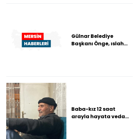
Gülnar Belediye
Başkanı Önge, ıslah
çalışması süren dere
yatağında inceleme...
Baba-kız 12 saat
arayla hayata veda
etti