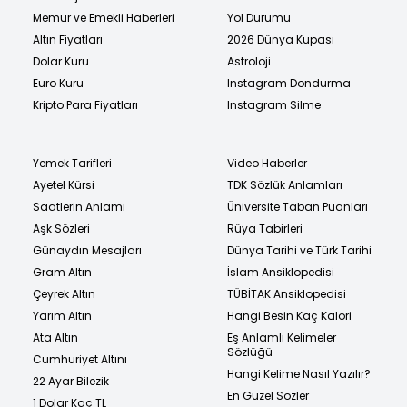
Memur ve Emekli Haberleri
Yol Durumu
Altın Fiyatları
2026 Dünya Kupası
Dolar Kuru
Astroloji
Euro Kuru
Instagram Dondurma
Kripto Para Fiyatları
Instagram Silme
Yemek Tarifleri
Video Haberler
Ayetel Kürsi
TDK Sözlük Anlamları
Saatlerin Anlamı
Üniversite Taban Puanları
Aşk Sözleri
Rüya Tabirleri
Günaydın Mesajları
Dünya Tarihi ve Türk Tarihi
Gram Altın
İslam Ansiklopedisi
Çeyrek Altın
TÜBİTAK Ansiklopedisi
Yarım Altın
Hangi Besin Kaç Kalori
Ata Altın
Eş Anlamlı Kelimeler
Sözlüğü
Cumhuriyet Altını
Hangi Kelime Nasıl Yazılır?
22 Ayar Bilezik
En Güzel Sözler
1 Dolar Kaç TL