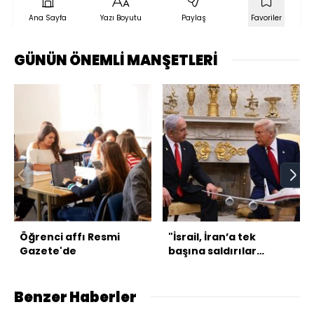
Ana Sayfa
Yazı Boyutu
Paylaş
Favoriler
GÜNÜN ÖNEMLİ MANŞETLERİ
Öğrenci affı Resmi
"İsrail, İran’a tek
Gazete'de
başına saldırılar
düzenleme ihtimaline
hazırlık yapıyor"
Benzer Haberler