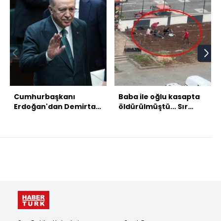
Cumhurbaşkanı
Baba ile oğlu kasapta
Erdoğan'dan Demirtaş
öldürülmüştü... Sır
sorusuna yanıt: Yargı
perdesi aralandı!
ne derse uyarız