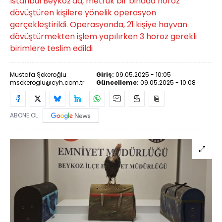
İstanbul Beykoz'da, metruk bir binada horoz
dövüştüren kişilere yönelik operasyon
gerçekleştirildi. Operasyonda, 21 kişiye hayvan
dövüştürmekten işlem yapılırken 3 horoz gerekli
birimlere teslim edildi
Mustafa Şekeroğlu
Giriş:
09.05.2025 - 10:05
msekeroglu@cyh.com.tr
Güncelleme:
09.05.2025 - 10:08
ABONE OL