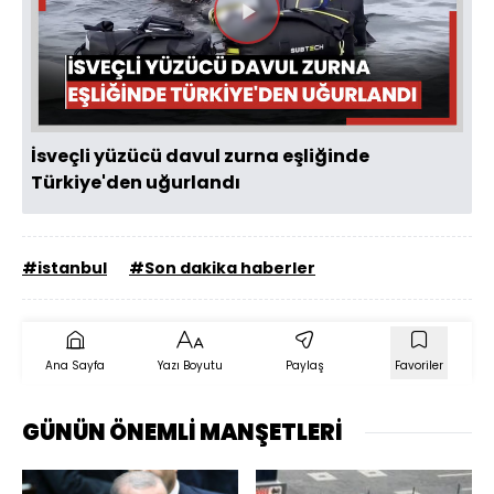
Videoyu
Oynat
İsveçli yüzücü davul zurna eşliğinde
Türkiye'den uğurlandı
#istanbul
#Son dakika haberler
Ana Sayfa
Yazı Boyutu
Paylaş
Favoriler
GÜNÜN ÖNEMLİ MANŞETLERİ