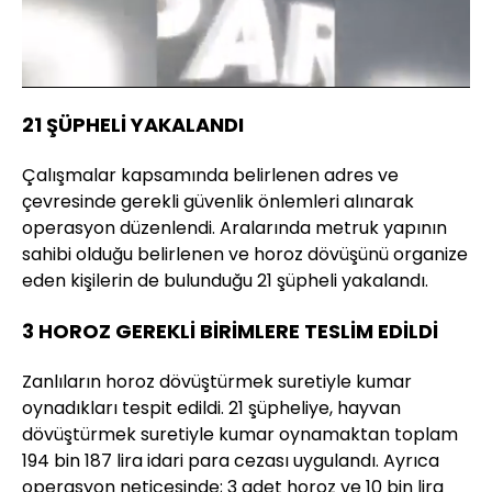
Yüklendi
:
100.00%
Sesi
Oynatma
Aç
Hızı
21 ŞÜPHELİ YAKALANDI
Çalışmalar kapsamında belirlenen adres ve
çevresinde gerekli güvenlik önlemleri alınarak
operasyon düzenlendi. Aralarında metruk yapının
sahibi olduğu belirlenen ve horoz dövüşünü organize
eden kişilerin de bulunduğu 21 şüpheli yakalandı.
3 HOROZ GEREKLİ BİRİMLERE TESLİM EDİLDİ
Zanlıların horoz dövüştürmek suretiyle kumar
oynadıkları tespit edildi. 21 şüpheliye, hayvan
dövüştürmek suretiyle kumar oynamaktan toplam
194 bin 187 lira idari para cezası uygulandı. Ayrıca
operasyon neticesinde; 3 adet horoz ve 10 bin lira