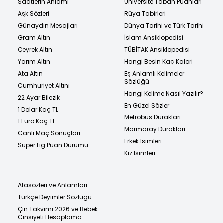
Saatlerin Anlamı
Üniversite Taban Puanları
Aşk Sözleri
Rüya Tabirleri
Günaydın Mesajları
Dünya Tarihi ve Türk Tarihi
Gram Altın
İslam Ansiklopedisi
Çeyrek Altın
TÜBİTAK Ansiklopedisi
Yarım Altın
Hangi Besin Kaç Kalori
Ata Altın
Eş Anlamlı Kelimeler
Sözlüğü
Cumhuriyet Altını
Hangi Kelime Nasıl Yazılır?
22 Ayar Bilezik
En Güzel Sözler
1 Dolar Kaç TL
Metrobüs Durakları
1 Euro Kaç TL
Marmaray Durakları
Canlı Maç Sonuçları
Erkek İsimleri
Süper Lig Puan Durumu
Kız İsimleri
Atasözleri ve Anlamları
Türkçe Deyimler Sözlüğü
Çin Takvimi 2026 ve Bebek
Cinsiyeti Hesaplama