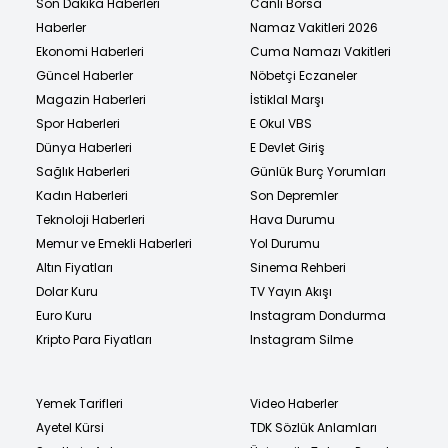
Son Dakika Haberleri
Canlı Borsa
Haberler
Namaz Vakitleri 2026
Ekonomi Haberleri
Cuma Namazı Vakitleri
Güncel Haberler
Nöbetçi Eczaneler
Magazin Haberleri
İstiklal Marşı
Spor Haberleri
E Okul VBS
Dünya Haberleri
E Devlet Giriş
Sağlık Haberleri
Günlük Burç Yorumları
Kadın Haberleri
Son Depremler
Teknoloji Haberleri
Hava Durumu
Memur ve Emekli Haberleri
Yol Durumu
Altın Fiyatları
Sinema Rehberi
Dolar Kuru
TV Yayın Akışı
Euro Kuru
Instagram Dondurma
Kripto Para Fiyatları
Instagram Silme
Yemek Tarifleri
Video Haberler
Ayetel Kürsi
TDK Sözlük Anlamları