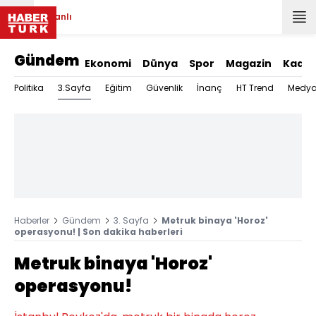
Canlı
Gündem
Ekonomi
Dünya
Spor
Magazin
Kadın
3.Sayfa
Politika
Eğitim
Güvenlik
İnanç
HT Trend
Medy
Haberler
Gündem
3. Sayfa
Metruk binaya 'Horoz'
operasyonu! | Son dakika haberleri
Metruk binaya 'Horoz'
operasyonu!