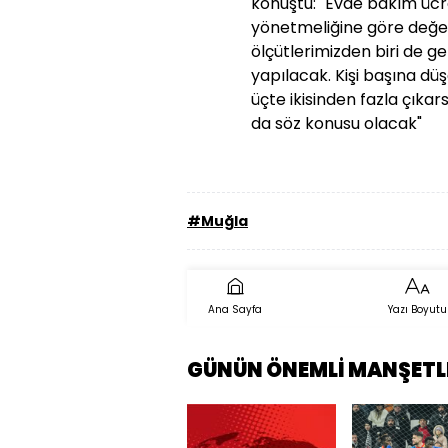
konuştu: "Evde bakım ücre
yönetmeliğine göre değer
ölçütlerimizden biri de g
yapılacak. Kişi başına dü
üçte ikisinden fazla çıka
da söz konusu olacak"
#Muğla
Ana Sayfa
Yazı Boyutu
GÜNÜN ÖNEMLİ MANŞETL