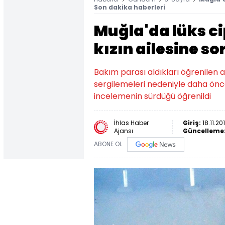
Son dakika haberleri
Muğla'da lüks ci
kızın ailesine s
Bakım parası aldıkları öğrenilen 
sergilemeleri nedeniyle daha önc
incelemenin sürdüğü öğrenildi
İhlas Haber
Giriş:
18.11.20
Ajansı
Güncelleme
ABONE OL