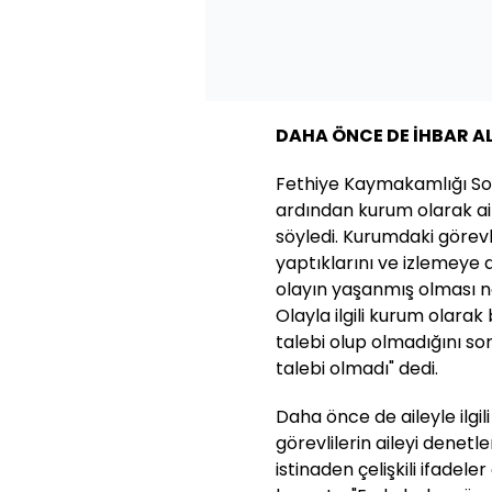
DAHA ÖNCE DE İHBAR A
Fethiye Kaymakamlığı Sos
ardından kurum olarak ai
söyledi. Kurumdaki görevli
yaptıklarını ve izlemeye d
olayın yaşanmış olması ne
Olayla ilgili kurum olarak
talebi olup olmadığını so
talebi olmadı" dedi.
Daha önce de aileyle ilgil
görevlilerin aileyi denet
istinaden çelişkili ifadele