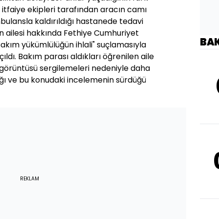
 itfaiye ekipleri tarafından aracın camı
mbulansla kaldırıldığı hastanede tedavi
nin ailesi hakkında Fethiye Cumhuriyet
BA
Bakım yükümlülüğün ihlali" suçlamasıyla
çıldı. Bakım parası aldıkları öğrenilen aile
 görüntüsü sergilemeleri nedeniyle daha
ğı ve bu konudaki incelemenin sürdüğü
REKLAM