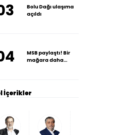
03
Bolu Dağı ulaşıma
açıldı
04
MSB paylaştı! Bir
mağara daha
teröristlerden
temizlendi
l İçerikler