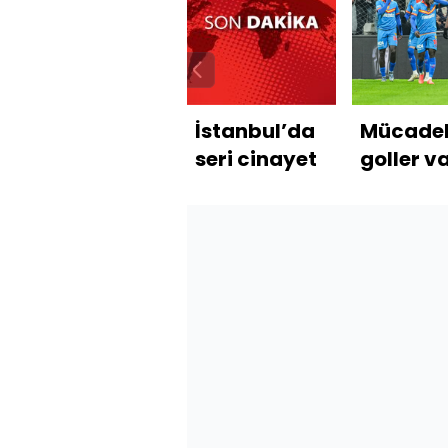
İstanbul’da
Mücade
seri cinayet
goller va