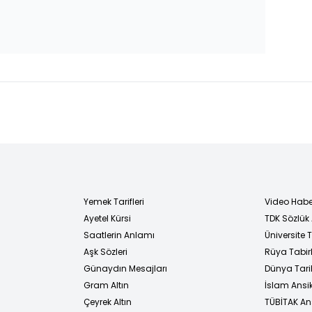
Yemek Tarifleri
Video Habe
Ayetel Kürsi
TDK Sözlük
i
Saatlerin Anlamı
Üniversite
Aşk Sözleri
Rüya Tabirl
Günaydın Mesajları
Dünya Tarih
Gram Altın
İslam Ansi
Çeyrek Altın
TÜBİTAK An