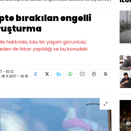
İLG
pte bırakılan engelli
oruşturma
aile hakkında, lüks bir yaşam görüntüsü
eden de ihbar yapıldığı ve bu konudaki
17 - 10:12
:
18.11.2017 - 10:15