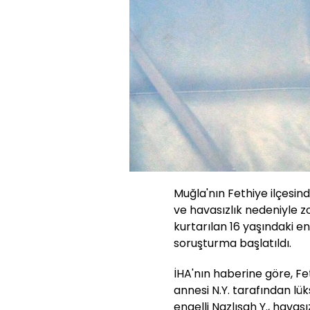
Muğla'nın Fethiye ilçesind
ve havasızlık nedeniyle z
kurtarılan 16 yaşındaki eng
soruşturma başlatıldı.
İHA'nın haberine göre, Fe
annesi N.Y. tarafından lük
engelli Nazlışah Y., havas