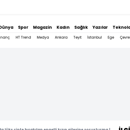
Dünya
Spor
Magazin
Kadın
Sağlık
Yazılar
Teknolo
İnanç
HT Trend
Medya
Ankara
Teyit
İstanbul
Ege
Çevre
a lüks cipte bırakılan engelli kızın ailesine soruşturma |