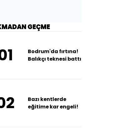
KMADAN GEÇME
01
Bodrum'da fırtına!
Balıkçı teknesi battı
02
Bazı kentlerde
eğitime kar engeli!