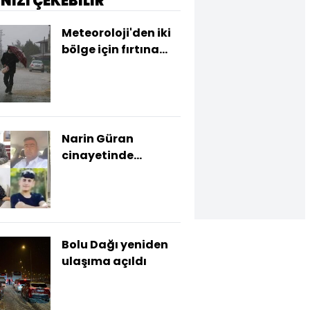
İNİZİ ÇEKEBİLİR
Meteoroloji'den iki
bölge için fırtına
uyarısı!
Narin Güran
cinayetinde
kriminal raporun
detayları ortaya
çıktı
Bolu Dağı yeniden
ulaşıma açıldı