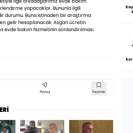
tiyle ilgili arkadaşlarımız evde bakım
Kay
lendirme yapacaklar. Bununla ilgili
elir durumu. Buna istinaden bir araştırma
De
haf
şen gelir hesaplanacak. Asgari ücretin
a
rsa evde bakım hizmetinin sonlandırılması
bl
kor
Paylaş
Favoriler
ERİ