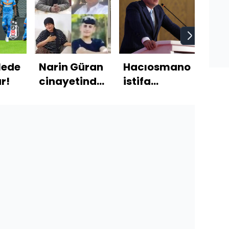
lede
Narin Güran
Hacıosmanoğlu'nd
Saa
r!
cinayetinde
istifa
Part
kriminal
iddialarına
yeni
raporun
yanıt!
başk
detayları
old
ortaya çıktı