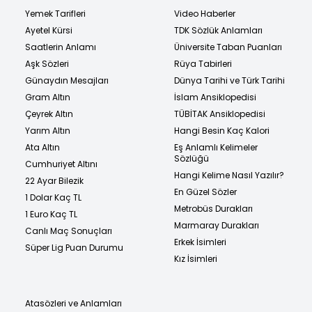
Yemek Tarifleri
Video Haberler
Ayetel Kürsi
TDK Sözlük Anlamları
Saatlerin Anlamı
Üniversite Taban Puanları
Aşk Sözleri
Rüya Tabirleri
Günaydın Mesajları
Dünya Tarihi ve Türk Tarihi
Gram Altın
İslam Ansiklopedisi
Çeyrek Altın
TÜBİTAK Ansiklopedisi
Yarım Altın
Hangi Besin Kaç Kalori
Ata Altın
Eş Anlamlı Kelimeler
Sözlüğü
Cumhuriyet Altını
Hangi Kelime Nasıl Yazılır?
22 Ayar Bilezik
En Güzel Sözler
1 Dolar Kaç TL
Metrobüs Durakları
1 Euro Kaç TL
Marmaray Durakları
Canlı Maç Sonuçları
Erkek İsimleri
Süper Lig Puan Durumu
Kız İsimleri
Atasözleri ve Anlamları