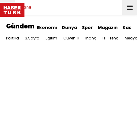
Canlı
Gündem
Ekonomi
Dünya
Spor
Magazin
Kadın
Eğitim
Politika
3.Sayfa
Güvenlik
İnanç
HT Trend
Medy