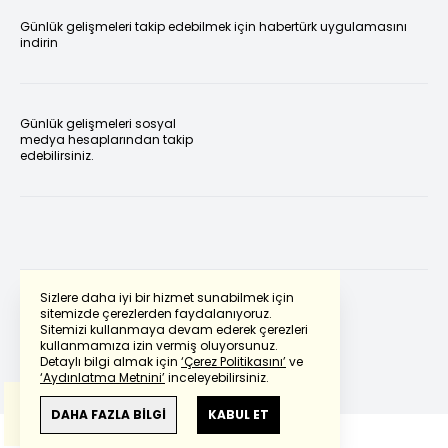
Günlük gelişmeleri takip edebilmek için habertürk uygulamasını
indirin
Günlük gelişmeleri sosyal
medya hesaplarından takip
edebilirsiniz.
Sizlere daha iyi bir hizmet sunabilmek için
sitemizde çerezlerden faydalanıyoruz.
Sitemizi kullanmaya devam ederek çerezleri
Powered by
Translate
kullanmamıza izin vermiş oluyorsunuz.
Detaylı bilgi almak için
‘Çerez Politikasını’
ve
‘Aydınlatma Metnini’
inceleyebilirsiniz.
Bu çeviride
Google Translete
kullanılmıştır.
Anlam ve çeviri hatalarından
haberturk.com
DAHA FAZLA BİLGİ
KABUL ET
sorumlu değildir.