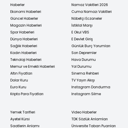
Haberler
Namaz Vakitleri 2026
Ekonomi Haberleri
Cuma Namazı Vakitleri
Güncel Haberler
Nöbetçi Eczaneler
Magazin Haberleri
İstiklal Marşı
Spor Haberleri
E Okul VBS
Dünya Haberleri
E Devlet Giriş
Sağlık Haberleri
Günlük Burç Yorumları
Kadın Haberleri
Son Depremler
Teknoloji Haberleri
Hava Durumu
Memur ve Emekli Haberleri
Yol Durumu
Altın Fiyatları
Sinema Rehberi
Dolar Kuru
TV Yayın Akışı
Euro Kuru
Instagram Dondurma
Kripto Para Fiyatları
Instagram Silme
Yemek Tarifleri
Video Haberler
Ayetel Kürsi
TDK Sözlük Anlamları
Saatlerin Anlamı
Üniversite Taban Puanları