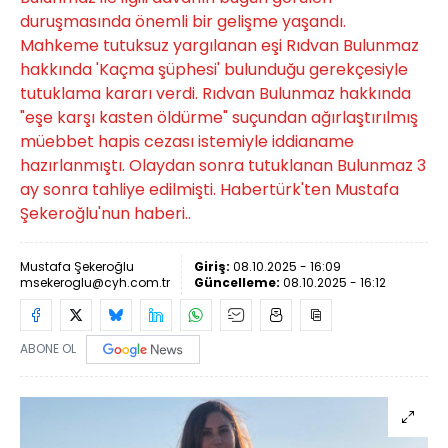
duruşmasında önemli bir gelişme yaşandı.
Mahkeme tutuksuz yargılanan eşi Rıdvan Bulunmaz
hakkında 'Kaçma şüphesi' bulunduğu gerekçesiyle
tutuklama kararı verdi. Rıdvan Bulunmaz hakkında
"eşe karşı kasten öldürme" suçundan ağırlaştırılmış
müebbet hapis cezası istemiyle iddianame
hazırlanmıştı. Olaydan sonra tutuklanan Bulunmaz 3
ay sonra tahliye edilmişti. Habertürk'ten Mustafa
Şekeroğlu'nun haberi..
Mustafa Şekeroğlu
Giriş:
08.10.2025 - 16:09
msekeroglu@cyh.com.tr
Güncelleme:
08.10.2025 - 16:12
ABONE OL