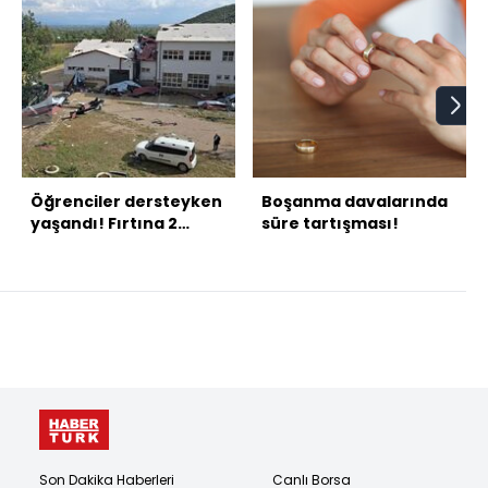
Öğrenciler dersteyken
Boşanma davalarında
yaşandı! Fırtına 2
süre tartışması!
okulun çatısını uçurdu!
Son Dakika Haberleri
Canlı Borsa