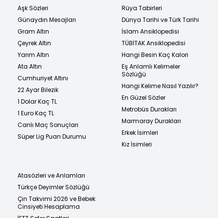
Aşk Sözleri
Rüya Tabirleri
Günaydın Mesajları
Dünya Tarihi ve Türk Tarihi
Gram Altın
İslam Ansiklopedisi
Çeyrek Altın
TÜBİTAK Ansiklopedisi
Yarım Altın
Hangi Besin Kaç Kalori
Ata Altın
Eş Anlamlı Kelimeler
Sözlüğü
Cumhuriyet Altını
Hangi Kelime Nasıl Yazılır?
22 Ayar Bilezik
En Güzel Sözler
1 Dolar Kaç TL
Metrobüs Durakları
1 Euro Kaç TL
Marmaray Durakları
Canlı Maç Sonuçları
Erkek İsimleri
Süper Lig Puan Durumu
Kız İsimleri
Atasözleri ve Anlamları
Türkçe Deyimler Sözlüğü
Çin Takvimi 2026 ve Bebek
Cinsiyeti Hesaplama