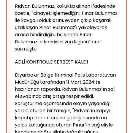
Rıdvan Bulunmaz, kollukta alınan ifadesinde
özetle, ''cinayeti işlemediğini, Pınar Bulunmaz
ile kavgalı olduklarını, evden çıkıp koşarak
uzaklaşan Pınar Bulunmaz'ı yakalayarak
araca bindirdiğini, bu sırada Pınar
Bulunmaz'ın kendisini vurduğunu” öne
sürmüştü.
ADLİ KONTROLLE SERBEST KALDI
Diyarbakır Bölge Kriminal Polis Laboratuvarı
Müdürlüğü tarafından 11 Mart 2024’te
hazırlanan raporda, Rıdvan Bulunmaz’ın sol
el svabında atış artığı tespit edildi.
Soruşturma aşamasında olayın yaşandığı
yerde oturan bir tanığın, "Rıdvan’ın kapıyı
kapatıp aracın önüne geldiği esnada ön
yolcu koltuğunda oturan Pınar’ın sağ eliyle
kendisine doğru silahı doğrulttuğunu