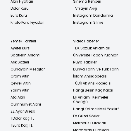
Altın Fiyatları
Sinema Rehberi
Dolar Kuru
TV Yayın Akışı
Euro Kuru
Instagram Dondurma
Kripto Para Fiyatları
Instagram Silme
Yemek Tarifleri
Video Haberler
Ayetel Kürsi
TDK Sözlük Anlamları
Saatlerin Anlamı
Üniversite Taban Puanları
Aşk Sözleri
Rüya Tabirleri
Günaydın Mesajları
Dünya Tarihi ve Türk Tarihi
Gram Altın
İslam Ansiklopedisi
Çeyrek Altın
TÜBİTAK Ansiklopedisi
Yarım Altın
Hangi Besin Kaç Kalori
Ata Altın
Eş Anlamlı Kelimeler
Sözlüğü
Cumhuriyet Altını
Hangi Kelime Nasıl Yazılır?
22 Ayar Bilezik
En Güzel Sözler
1 Dolar Kaç TL
Metrobüs Durakları
1 Euro Kaç TL
Marmaray Durakları