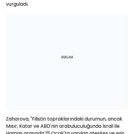
vurguladı.
REKLAM
Zaharova, "Filistin topraklarındaki durumun, ancak
Mısır, Katar ve ABD'nin arabuluculuğunda İsrail ile
Hamas arasında 15 Ocak'ta yapılan ateşkes ve esir