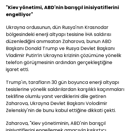
"Kiev yönetimi, ABD'nin barışçıl inisiyatiflerini
engelliyor"
Ukrayna ordusunun, dün Rusya'nın Krasnodar
bölgesindeki enerji altyapı tesisine İHA saldırısı
düzenlediğini anımsatan Zaharova, bunun ABD
Başkanı Donald Trump ve Rusya Devlet Başkanı
Vladimir Putin’in Ukrayna krizinin çözümüne yönelik
telefon görüşmesinin ardından gerçekleştiğine
işaret etti.
Trump'ın, tarafların 30 gün boyunca enerji altyapı
tesislerine yönelik saldırılardan karşılıklı kaçınmaları
teklifine olumlu yanıt verdiklerini dile getiren
Zaharova, Ukrayna Devlet Başkanı Volodimir
Zelenskiy'nin de bunu kabul ettiğine dikkati çekti.
Zaharova, "Kiev yönetiminin, ABD'nin barışçıl
inisiyatiflerini engellemek amacıyla kışkırtıcı