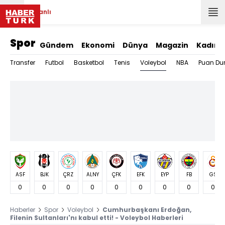
Canlı
Spor
Gündem
Ekonomi
Dünya
Magazin
Kadın
Voleybol
Transfer
Futbol
Basketbol
Tenis
NBA
Puan Du
ASF
BJK
ÇRZ
ALNY
ÇFK
EFK
EYP
FB
GS
0
0
0
0
0
0
0
0
0
Haberler
Spor
Voleybol
Cumhurbaşkanı Erdoğan,
Filenin Sultanları'nı kabul etti! - Voleybol Haberleri