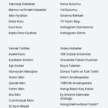
Teknoloji Haberleri
Hava Durumu
Memur ve Emekli Haberleri
Yol Durumu
Altın Fiyatları
Sinema Rehberi
Dolar Kuru
TV Yayın Akışı
Euro Kuru
Instagram Dondurma
Kripto Para Fiyatları
Instagram Silme
Yemek Tarifleri
Video Haberler
Ayetel Kürsi
TDK Sözlük Anlamları
Saatlerin Anlamı
Üniversite Taban Puanları
Aşk Sözleri
Rüya Tabirleri
Günaydın Mesajları
Dünya Tarihi ve Türk Tarihi
Gram Altın
İslam Ansiklopedisi
Çeyrek Altın
TÜBİTAK Ansiklopedisi
Yarım Altın
Hangi Besin Kaç Kalori
Ata Altın
Eş Anlamlı Kelimeler
Sözlüğü
Cumhuriyet Altını
Hangi Kelime Nasıl Yazılır?
22 Ayar Bilezik