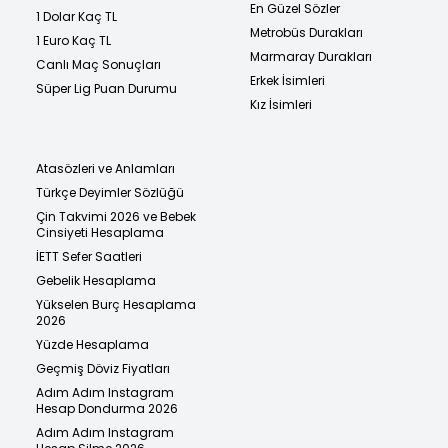
En Güzel Sözler
1 Dolar Kaç TL
Metrobüs Durakları
1 Euro Kaç TL
Marmaray Durakları
Canlı Maç Sonuçları
Erkek İsimleri
Süper Lig Puan Durumu
Kız İsimleri
Atasözleri ve Anlamları
Türkçe Deyimler Sözlüğü
Çin Takvimi 2026 ve Bebek
Cinsiyeti Hesaplama
İETT Sefer Saatleri
Gebelik Hesaplama
Yükselen Burç Hesaplama
2026
Yüzde Hesaplama
Geçmiş Döviz Fiyatları
Adım Adım Instagram
Hesap Dondurma 2026
Adım Adım Instagram