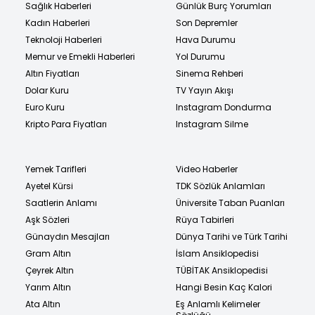
Sağlık Haberleri
Günlük Burç Yorumları
Kadın Haberleri
Son Depremler
Teknoloji Haberleri
Hava Durumu
Memur ve Emekli Haberleri
Yol Durumu
Altın Fiyatları
Sinema Rehberi
Dolar Kuru
TV Yayın Akışı
Euro Kuru
Instagram Dondurma
Kripto Para Fiyatları
Instagram Silme
Yemek Tarifleri
Video Haberler
Ayetel Kürsi
TDK Sözlük Anlamları
Saatlerin Anlamı
Üniversite Taban Puanları
Aşk Sözleri
Rüya Tabirleri
Günaydın Mesajları
Dünya Tarihi ve Türk Tarihi
Gram Altın
İslam Ansiklopedisi
Çeyrek Altın
TÜBİTAK Ansiklopedisi
Yarım Altın
Hangi Besin Kaç Kalori
Ata Altın
Eş Anlamlı Kelimeler