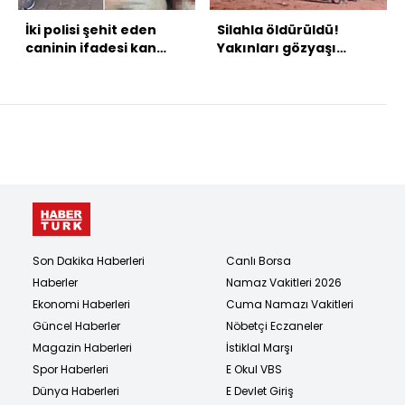
İki polisi şehit eden
Silahla öldürüldü!
caninin ifadesi kan
Yakınları gözyaşı
dondurdu!
döktü! Katil en yakını
çıktı!
Son Dakika Haberleri
Canlı Borsa
Haberler
Namaz Vakitleri 2026
Ekonomi Haberleri
Cuma Namazı Vakitleri
Güncel Haberler
Nöbetçi Eczaneler
Magazin Haberleri
İstiklal Marşı
Spor Haberleri
E Okul VBS
Dünya Haberleri
E Devlet Giriş