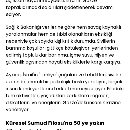
açlıktan hayatını kaybetti. İsrail’in Gazze
topraklarındaki saldırıları şiddetlenerek devam
ediyor.
Sağlık Bakanlığı verilerine göre hem savaş kaynaklı
yaralanmalar hem de tıbbi olanakların eksikliği
nedeniyle çok sayıda kişi kritik durumda. Sivillerin
barınma koşulları gittikçe kötüleşiyor, yerlerinden
edilmiş topluluklar barınma, içme suyu, hijyen ve
güvenlik açısından hayati eksikliklerle karşı karşıya.
Ayrıca, İsrail'in "tahliye" çağrıları ve tehditleri, siviller
üzerinde önemli bir psikolojik baskı yaratıyor; birçok
insan kendi yurtlarını terk etmemeyi seçiyor Filodaki
tüm aktivistler, yaşadıkları zorluklara rağmen,
dikkatlerini ve enerjilerini Gazze'deki insanlık krizine
yöneltiyor.
Küresel Sumud Filosu'na 50'ye yakın