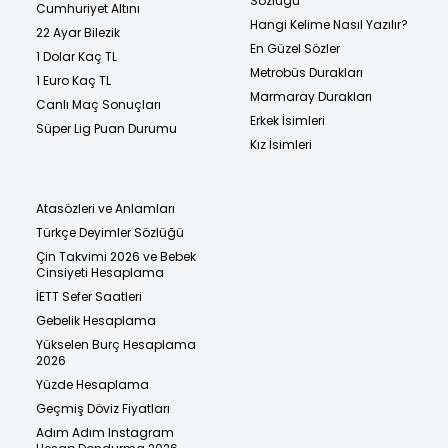
Sözlüğü
Cumhuriyet Altını
Hangi Kelime Nasıl Yazılır?
22 Ayar Bilezik
En Güzel Sözler
1 Dolar Kaç TL
Metrobüs Durakları
1 Euro Kaç TL
Marmaray Durakları
Canlı Maç Sonuçları
Erkek İsimleri
Süper Lig Puan Durumu
Kız İsimleri
Atasözleri ve Anlamları
Türkçe Deyimler Sözlüğü
Çin Takvimi 2026 ve Bebek
Cinsiyeti Hesaplama
İETT Sefer Saatleri
Gebelik Hesaplama
Yükselen Burç Hesaplama
2026
Yüzde Hesaplama
Geçmiş Döviz Fiyatları
Adım Adım Instagram