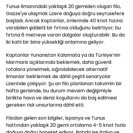
Tunus limanındaki yaklaşık 20 gemiden oluşan filo,
Gazze'ye ulaşmak üzere doğuya doğru seyrüsefere
başladı. Ancak Kaptanlar, önlerinde 40 knot hızına
varabilen şiddetli bir fırtına olduğunu belirtiyor; bu
fırtına 6 metreye varan dalgalar oluşturabilir. Bu da
iki katlı bir bina yüksekliği anlamına geliyor.
Kaptanlar Yunanistan Kalamata ya da Türkiye’nin
Marmaris açıklarında beklemek, daha güvenli
rotalara yönelmek, sığınılabilecek alternatif
limanlar belirlemek de dâhil çeşitli senaryolar
üzerinde çalışıyor. Şu an filo planlanan takvimin bir
hafta gerisinde, bu durum mevsim değişimiyle
birlikte hava ve deniz koşullarını da baş edilmesi
gereken risk unsurlarına dâhil etti.
Filodan gelen son bilgiler, İspanya ve Tunus
hattından yaklaşık 20 gemi ortalama 4-5 knot hızla
doğuya doğru hareket ediyor. Batıda ise İtalya ve