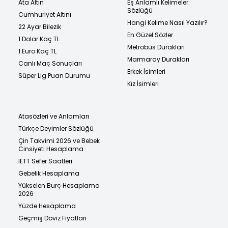
Ata Altın
Eş Anlamlı Kelimeler
Sözlüğü
Cumhuriyet Altını
Hangi Kelime Nasıl Yazılır?
22 Ayar Bilezik
En Güzel Sözler
1 Dolar Kaç TL
Metrobüs Durakları
1 Euro Kaç TL
Marmaray Durakları
Canlı Maç Sonuçları
Erkek İsimleri
Süper Lig Puan Durumu
Kız İsimleri
Atasözleri ve Anlamları
Türkçe Deyimler Sözlüğü
Çin Takvimi 2026 ve Bebek
Cinsiyeti Hesaplama
İETT Sefer Saatleri
Gebelik Hesaplama
Yükselen Burç Hesaplama
2026
Yüzde Hesaplama
Geçmiş Döviz Fiyatları