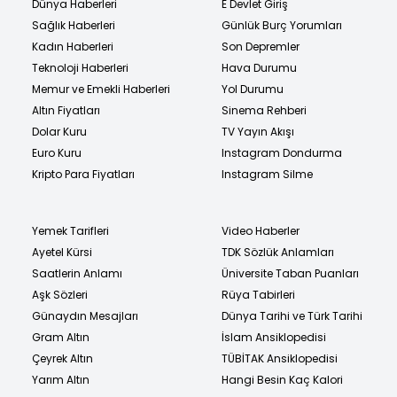
Dünya Haberleri
E Devlet Giriş
Sağlık Haberleri
Günlük Burç Yorumları
Kadın Haberleri
Son Depremler
Teknoloji Haberleri
Hava Durumu
Memur ve Emekli Haberleri
Yol Durumu
Altın Fiyatları
Sinema Rehberi
Dolar Kuru
TV Yayın Akışı
Euro Kuru
Instagram Dondurma
Kripto Para Fiyatları
Instagram Silme
Yemek Tarifleri
Video Haberler
Ayetel Kürsi
TDK Sözlük Anlamları
Saatlerin Anlamı
Üniversite Taban Puanları
Aşk Sözleri
Rüya Tabirleri
Günaydın Mesajları
Dünya Tarihi ve Türk Tarihi
Gram Altın
İslam Ansiklopedisi
Çeyrek Altın
TÜBİTAK Ansiklopedisi
Yarım Altın
Hangi Besin Kaç Kalori