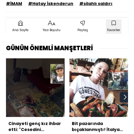
#İMAM
#Hatay İskenderun
#silahlı saldırı
Ana Sayfa
Yazı Boyutu
Paylaş
Favoriler
GÜNÜN ÖNEMLİ MANŞETLERİ
Cinayeti genç kız ihbar
Bit pazarında
etti: "Cesedini
bıçaklanmıştı! İtalyan