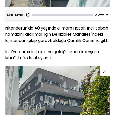
Sesli Dinle
0:00
/
0:49
İskenderun'da 40 yaşındaki imam Hasan İnci, sabah
namazını kıldırmak için Denizciler Mahallesi'ndeki
lojmandan çıkıp görevli olduğu Çamlık Camii'ne gitti.
İnci'ye caminin kapısına geldiği sırada komşusu
M.A.Ö. tüfekle ateş açtı.