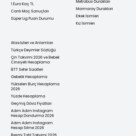
Metrobüs Durakları
1 Euro Kaç TL
Marmaray Durakları
Canlı Maç Sonuçları
Erkek İsimleri
Süper Lig Puan Durumu
Kız İsimleri
Atasözleri ve Anlamları
Türkçe Deyimler Sözlüğü
Çin Takvimi 2026 ve Bebek
Cinsiyeti Hesaplama
İETT Sefer Saatleri
Gebelik Hesaplama
Yükselen Burç Hesaplama
2026
Yüzde Hesaplama
Geçmiş Döviz Fiyatları
Adım Adım Instagram
Hesap Dondurma 2026
Adım Adım Instagram
Hesap Silme 2026
Resmi Tatil Takvimi 2026