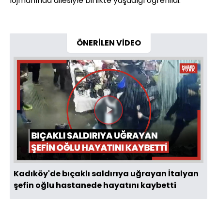
lojmanında ailesiyle birlikte yaşadığı öğrenildi.
ÖNERİLEN VİDEO
Videoyu
Oynat
Kadıköy'de bıçaklı saldırıya uğrayan İtalyan
şefin oğlu hastanede hayatını kaybetti