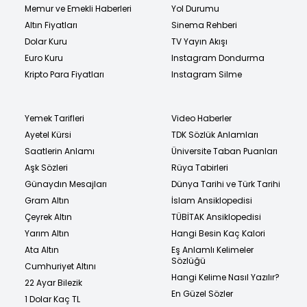
Memur ve Emekli Haberleri
Yol Durumu
Altın Fiyatları
Sinema Rehberi
Dolar Kuru
TV Yayın Akışı
Euro Kuru
Instagram Dondurma
Kripto Para Fiyatları
Instagram Silme
Yemek Tarifleri
Video Haberler
Ayetel Kürsi
TDK Sözlük Anlamları
Saatlerin Anlamı
Üniversite Taban Puanları
Aşk Sözleri
Rüya Tabirleri
Günaydın Mesajları
Dünya Tarihi ve Türk Tarihi
Gram Altın
İslam Ansiklopedisi
Çeyrek Altın
TÜBİTAK Ansiklopedisi
Yarım Altın
Hangi Besin Kaç Kalori
Ata Altın
Eş Anlamlı Kelimeler
Sözlüğü
Cumhuriyet Altını
Hangi Kelime Nasıl Yazılır?
22 Ayar Bilezik
En Güzel Sözler
1 Dolar Kaç TL