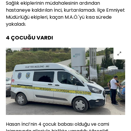
Sağlık ekiplerinin müdahalesinin ardından
hastaneye kaldırılan İnci, kurtarılamadı. İlçe Emniyet
Müdürlüğü ekipleri, kaçan M.A.Ö.'yü kısa sürede
yakaladı.
4 ÇOCUĞU VARDI
Hasan İnci’nin 4 çocuk babası olduğu ve cami