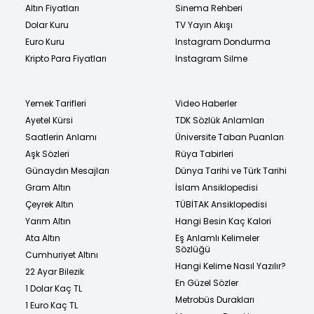
Altın Fiyatları
Sinema Rehberi
Dolar Kuru
TV Yayın Akışı
Euro Kuru
Instagram Dondurma
Kripto Para Fiyatları
Instagram Silme
Yemek Tarifleri
Video Haberler
Ayetel Kürsi
TDK Sözlük Anlamları
Saatlerin Anlamı
Üniversite Taban Puanları
Aşk Sözleri
Rüya Tabirleri
Günaydın Mesajları
Dünya Tarihi ve Türk Tarihi
Gram Altın
İslam Ansiklopedisi
Çeyrek Altın
TÜBİTAK Ansiklopedisi
Yarım Altın
Hangi Besin Kaç Kalori
Ata Altın
Eş Anlamlı Kelimeler
Sözlüğü
Cumhuriyet Altını
Hangi Kelime Nasıl Yazılır?
22 Ayar Bilezik
En Güzel Sözler
1 Dolar Kaç TL
Metrobüs Durakları
1 Euro Kaç TL