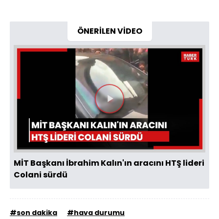
ÖNERİLEN VİDEO
Videoyu
Oynat
MİT Başkanı İbrahim Kalın'ın aracını HTŞ lideri
Colani sürdü
#son dakika
#hava durumu