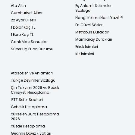
Ata Altın
Eş Anlamlı Kelimeler
Sözlüğü
Cumhuriyet Altını
Hangi Kelime Nasıl Yazılır?
22 Ayar Bilezik
En Güzel Sözler
1 Dolar Kaç TL
Metrobüs Durakları
1 Euro Kaç TL
Marmaray Durakları
Canlı Maç Sonuçları
Erkek İsimleri
Süper Lig Puan Durumu
Kız İsimleri
Atasözleri ve Anlamları
Türkçe Deyimler Sözlüğü
Çin Takvimi 2026 ve Bebek
Cinsiyeti Hesaplama
İETT Sefer Saatleri
Gebelik Hesaplama
Yükselen Burç Hesaplama
2026
Yüzde Hesaplama
Geçmiş Döviz Fiyatları