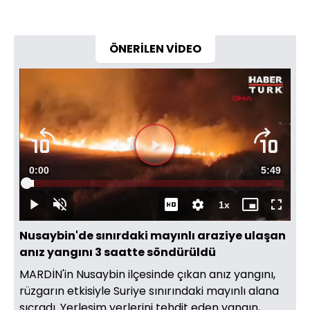
ÖNERİLEN VİDEO
Süre
0:00
Toplam
5:49
Yüklendi
:
2.86%
Süre
1x
Duraklat
Sesi
Oynatma
Mini
Tam
Aç
Hızı
oynatıcı
Ekran
Nusaybin'de sınırdaki mayınlı araziye ulaşan
anız yangını 3 saatte söndürüldü
MARDİN'in Nusaybin ilçesinde çıkan anız yangını,
rüzgarın etkisiyle Suriye sınırındaki mayınlı alana
sıçradı. Yerleşim yerlerini tehdit eden yangın,