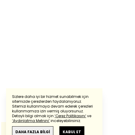
Sizlere daha iyi bir hizmet sunabilmek için
sitemizde çerezlerden faydalanıyoruz.
Sitemizi kullanmaya devam ederek çerezleri
Powered by
Translate
kullanmamıza izin vermiş oluyorsunuz.
Detaylı bilgi almak için
‘Çerez Politikasını’
ve
‘Aydınlatma Metnini’
inceleyebilirsiniz.
Bu çeviride
Google Translete
kullanılmıştır.
Anlam ve çeviri hatalarından
haberturk.com
DAHA FAZLA BİLGİ
KABUL ET