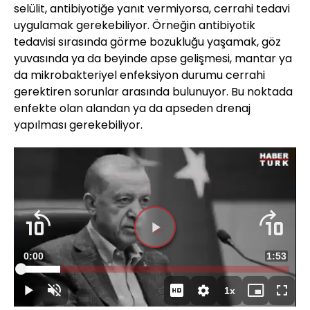
selülit, antibiyotiğe yanıt vermiyorsa, cerrahi tedavi
uygulamak gerekebiliyor. Örneğin antibiyotik
tedavisi sırasında görme bozukluğu yaşamak, göz
yuvasında ya da beyinde apse gelişmesi, mantar ya
da mikrobakteriyel enfeksiyon durumu cerrahi
gerektiren sorunlar arasında bulunuyor. Bu noktada
enfekte olan alandan ya da apseden drenaj
yapılması gerekebiliyor.
Süre
0:00
Toplam
1:53
Yüklendi
:
14.68%
Süre
1x
Duraklat
Sesi
Oynatma
Mini
Tam
Aç
Hızı
oynatıcı
Ekran