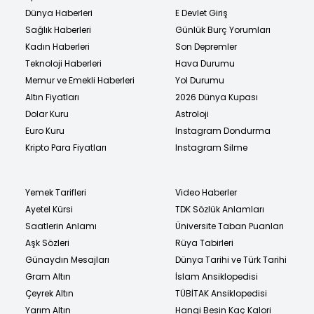
Dünya Haberleri
E Devlet Giriş
Sağlık Haberleri
Günlük Burç Yorumları
Kadın Haberleri
Son Depremler
Teknoloji Haberleri
Hava Durumu
Memur ve Emekli Haberleri
Yol Durumu
Altın Fiyatları
2026 Dünya Kupası
Dolar Kuru
Astroloji
Euro Kuru
Instagram Dondurma
Kripto Para Fiyatları
Instagram Silme
Yemek Tarifleri
Video Haberler
Ayetel Kürsi
TDK Sözlük Anlamları
Saatlerin Anlamı
Üniversite Taban Puanları
Aşk Sözleri
Rüya Tabirleri
Günaydın Mesajları
Dünya Tarihi ve Türk Tarihi
Gram Altın
İslam Ansiklopedisi
Çeyrek Altın
TÜBİTAK Ansiklopedisi
Yarım Altın
Hangi Besin Kaç Kalori