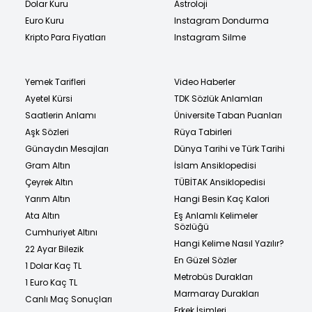
Dolar Kuru
Astroloji
Euro Kuru
Instagram Dondurma
Kripto Para Fiyatları
Instagram Silme
Yemek Tarifleri
Video Haberler
Ayetel Kürsi
TDK Sözlük Anlamları
Saatlerin Anlamı
Üniversite Taban Puanları
Aşk Sözleri
Rüya Tabirleri
Günaydın Mesajları
Dünya Tarihi ve Türk Tarihi
Gram Altın
İslam Ansiklopedisi
Çeyrek Altın
TÜBİTAK Ansiklopedisi
Yarım Altın
Hangi Besin Kaç Kalori
Ata Altın
Eş Anlamlı Kelimeler
Sözlüğü
Cumhuriyet Altını
Hangi Kelime Nasıl Yazılır?
22 Ayar Bilezik
En Güzel Sözler
1 Dolar Kaç TL
Metrobüs Durakları
1 Euro Kaç TL
Marmaray Durakları
Canlı Maç Sonuçları
Erkek İsimleri