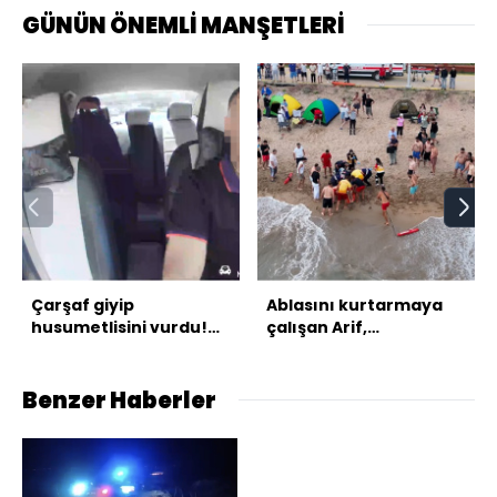
GÜNÜN ÖNEMLİ MANŞETLERİ
Çarşaf giyip
Ablasını kurtarmaya
husumetlisini vurdu!
çalışan Arif,
Takside kelepçe!
kurtarılamadı
Benzer Haberler