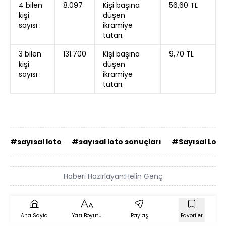
4 bilen
8.097
Kişi başına
56,60 TL
kişi
düşen
sayısı :
ikramiye
tutarı:
3 bilen
131.700
Kişi başına
9,70 TL
kişi
düşen
sayısı :
ikramiye
tutarı:
#sayısal loto
#sayısal loto sonuçları
#Sayısal Loto
Haberi Hazırlayan:
Helin Genç
Ana Sayfa
Yazı Boyutu
Paylaş
Favoriler