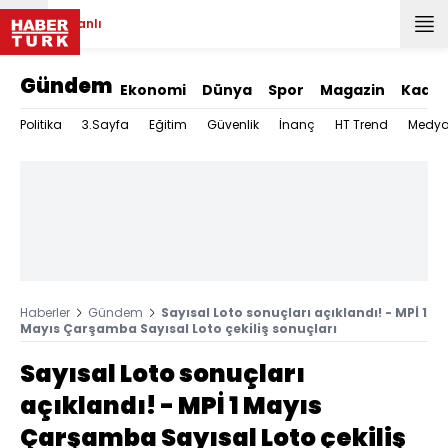
Canlı
Gündem
Ekonomi
Dünya
Spor
Magazin
Kadın
Politika
3.Sayfa
Eğitim
Güvenlik
İnanç
HT Trend
Medy
Haberler
Gündem
Sayısal Loto sonuçları açıklandı! - MPİ 1
Mayıs Çarşamba Sayısal Loto çekiliş sonuçları
Sayısal Loto sonuçları
açıklandı! - MPİ 1 Mayıs
Çarşamba Sayısal Loto çekiliş