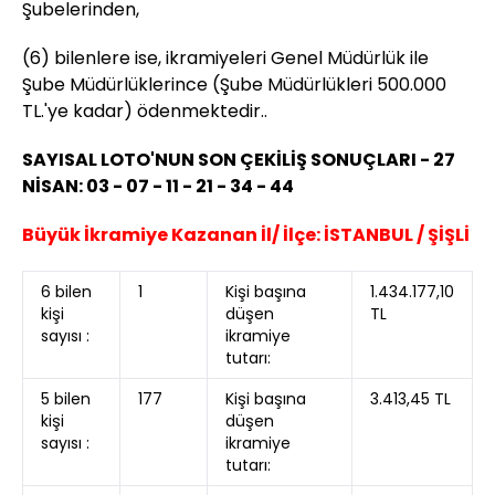
Şubelerinden,
(6) bilenlere ise, ikramiyeleri Genel Müdürlük ile
Şube Müdürlüklerince (Şube Müdürlükleri 500.000
TL.'ye kadar) ödenmektedir..
SAYISAL LOTO'NUN SON ÇEKİLİŞ SONUÇLARI - 27
NİSAN: 03 - 07 - 11 - 21 - 34 - 44
Büyük İkramiye Kazanan İl/ İlçe:
İSTANBUL / ŞİŞLİ
6 bilen
1
Kişi başına
1.434.177,10
kişi
düşen
TL
sayısı :
ikramiye
tutarı:
5 bilen
177
Kişi başına
3.413,45 TL
kişi
düşen
sayısı :
ikramiye
tutarı: