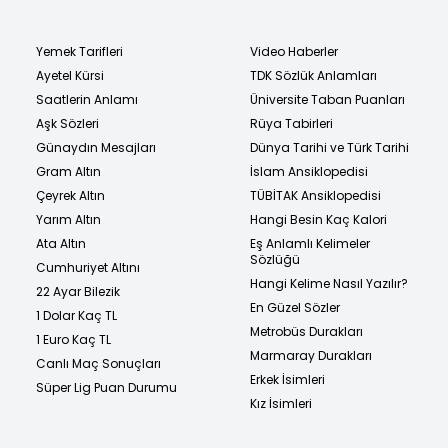
Yemek Tarifleri
Video Haberler
Ayetel Kürsi
TDK Sözlük Anlamları
Saatlerin Anlamı
Üniversite Taban Puanları
Aşk Sözleri
Rüya Tabirleri
Günaydın Mesajları
Dünya Tarihi ve Türk Tarihi
Gram Altın
İslam Ansiklopedisi
Çeyrek Altın
TÜBİTAK Ansiklopedisi
Yarım Altın
Hangi Besin Kaç Kalori
Ata Altın
Eş Anlamlı Kelimeler
Sözlüğü
Cumhuriyet Altını
Hangi Kelime Nasıl Yazılır?
22 Ayar Bilezik
En Güzel Sözler
1 Dolar Kaç TL
Metrobüs Durakları
1 Euro Kaç TL
Marmaray Durakları
Canlı Maç Sonuçları
Erkek İsimleri
Süper Lig Puan Durumu
Kız İsimleri