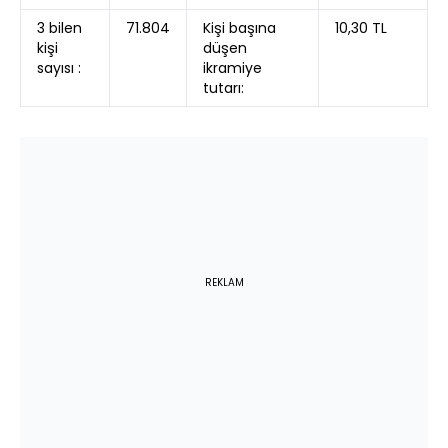
3 bilen
71.804
Kişi başına
10,30 TL
kişi
düşen
sayısı :
ikramiye
tutarı:
REKLAM