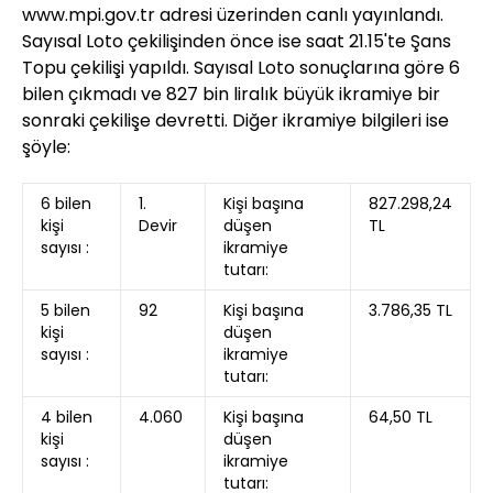
www.mpi.gov.tr adresi üzerinden canlı yayınlandı.
Sayısal Loto çekilişinden önce ise saat 21.15'te Şans
Topu çekilişi yapıldı. Sayısal Loto sonuçlarına göre 6
bilen çıkmadı ve 827 bin liralık büyük ikramiye bir
sonraki çekilişe devretti. Diğer ikramiye bilgileri ise
şöyle:
6 bilen
1.
Kişi başına
827.298,24
kişi
Devir
düşen
TL
sayısı :
ikramiye
tutarı:
5 bilen
92
Kişi başına
3.786,35 TL
kişi
düşen
sayısı :
ikramiye
tutarı:
4 bilen
4.060
Kişi başına
64,50 TL
kişi
düşen
sayısı :
ikramiye
tutarı: