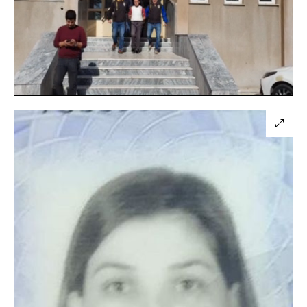
Yüklendi
:
100.00%
Sesi
Oynatma
Aç
Hızı