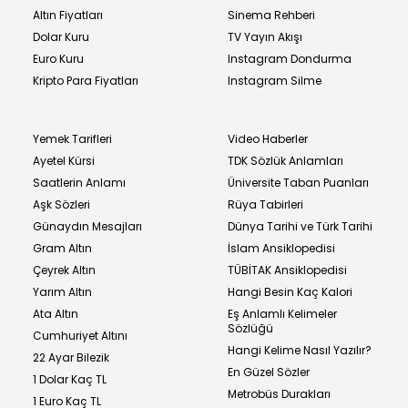
Altın Fiyatları
Sinema Rehberi
Dolar Kuru
TV Yayın Akışı
Euro Kuru
Instagram Dondurma
Kripto Para Fiyatları
Instagram Silme
Yemek Tarifleri
Video Haberler
Ayetel Kürsi
TDK Sözlük Anlamları
Saatlerin Anlamı
Üniversite Taban Puanları
Aşk Sözleri
Rüya Tabirleri
Günaydın Mesajları
Dünya Tarihi ve Türk Tarihi
Gram Altın
İslam Ansiklopedisi
Çeyrek Altın
TÜBİTAK Ansiklopedisi
Yarım Altın
Hangi Besin Kaç Kalori
Ata Altın
Eş Anlamlı Kelimeler
Sözlüğü
Cumhuriyet Altını
Hangi Kelime Nasıl Yazılır?
22 Ayar Bilezik
En Güzel Sözler
1 Dolar Kaç TL
Metrobüs Durakları
1 Euro Kaç TL