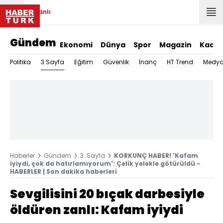
Canlı
Gündem
Ekonomi
Dünya
Spor
Magazin
Kadın
3.Sayfa
Politika
Eğitim
Güvenlik
İnanç
HT Trend
Medy
Haberler
Gündem
3. Sayfa
KORKUNÇ HABER! 'Kafam
iyiydi, çok da hatırlamıyorum': Çelik yelekle götürüldü -
HABERLER | Son dakika haberleri
Sevgilisini 20 bıçak darbesiyle
öldüren zanlı: Kafam iyiydi