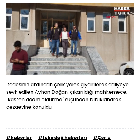
Yüklendi
:
100.00%
Sesi
Oynatma
Aç
Hızı
İfadesinin ardından çelik yelek giydirilerek adliyeye
sevk edilen Ayhan Doğan, çıkarıldığı mahkemece,
`kasten adam öldürme´ suçundan tutuklanarak
cezaevine konuldu.
#haberler
#tekirdağ haberleri
#Çorlu