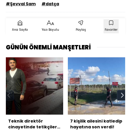
#Şevval Sam
#datça
Ana Sayfa
Yazı Boyutu
Paylaş
Favoriler
GÜNÜN ÖNEMLİ MANŞETLERİ
Teknik direktör
7 kişilik ailesini katledip
cinayetinde tetikçiler
hayatına son verdi!