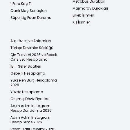
Metrobüs Durakları
1 Euro Kaç TL
Marmaray Durakları
Canlı Maç Sonuçları
Erkek İsimleri
Süper Lig Puan Durumu
Kız İsimleri
Atasözleri ve Anlamları
Türkçe Deyimler Sözlüğü
Çin Takvimi 2026 ve Bebek
Cinsiyeti Hesaplama
İETT Sefer Saatleri
Gebelik Hesaplama
Yükselen Burç Hesaplama
2026
Yüzde Hesaplama
Geçmiş Döviz Fiyatları
Adım Adım Instagram
Hesap Dondurma 2026
Adım Adım Instagram
Hesap Silme 2026
Resmi Tatil Takvimi 2026