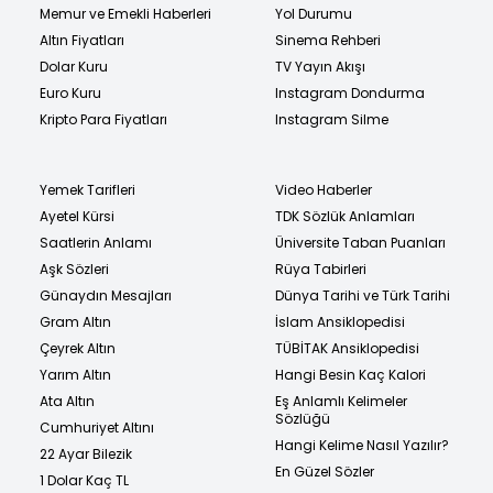
Memur ve Emekli Haberleri
Yol Durumu
Altın Fiyatları
Sinema Rehberi
Dolar Kuru
TV Yayın Akışı
Euro Kuru
Instagram Dondurma
Kripto Para Fiyatları
Instagram Silme
Yemek Tarifleri
Video Haberler
Ayetel Kürsi
TDK Sözlük Anlamları
Saatlerin Anlamı
Üniversite Taban Puanları
Aşk Sözleri
Rüya Tabirleri
Günaydın Mesajları
Dünya Tarihi ve Türk Tarihi
Gram Altın
İslam Ansiklopedisi
Çeyrek Altın
TÜBİTAK Ansiklopedisi
Yarım Altın
Hangi Besin Kaç Kalori
Ata Altın
Eş Anlamlı Kelimeler
Sözlüğü
Cumhuriyet Altını
Hangi Kelime Nasıl Yazılır?
22 Ayar Bilezik
En Güzel Sözler
1 Dolar Kaç TL