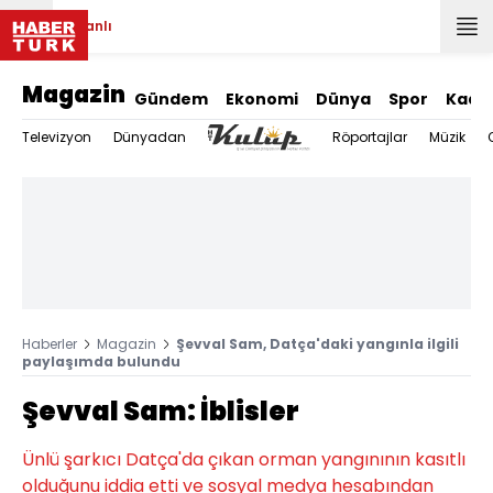
Canlı
Magazin
Gündem
Ekonomi
Dünya
Spor
Kadı
Televizyon
Dünyadan
Röportajlar
Müzik
Haberler
Magazin
Şevval Sam, Datça'daki yangınla ilgili
paylaşımda bulundu
Şevval Sam: İblisler
Ünlü şarkıcı Datça'da çıkan orman yangınının kasıtlı
olduğunu iddia etti ve sosyal medya hesabından