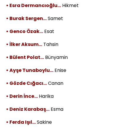
• Esra Dermancıoğlu…
Hikmet
• Burak Sergen…
Samet
• Genco Özak…
Esat
• İlker Aksum…
Tahsin
• Bülent Polat…
Bünyamin
• Ayşe Tunaboylu…
Enise
• Gözde Cığacı…
Canan
• Derin İnce…
Harika
• Deniz Karabaş…
Esma
• Ferda Işıl…
Sakine