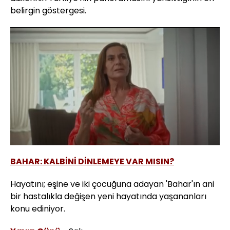
belirgin göstergesi.
Yüklendi
:
100.00%
Sesi
Oynatma
Aç
Hızı
BAHAR: KALBİNİ DİNLEMEYE VAR MISIN?
Hayatını; eşine ve iki çocuğuna adayan 'Bahar'ın ani
bir hastalıkla değişen yeni hayatında yaşananları
konu ediniyor.