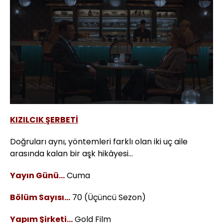
Yüklendi
:
69.73%
Sesi
Oynatma
720
Aç
Hızı
KIZILCIK ŞERBETİ
Doğruları aynı, yöntemleri farklı olan iki uç aile
arasında kalan bir aşk hikâyesi…
Yayın Günü…
Cuma
Bölüm Sayısı...
70 (Üçüncü Sezon)
Yapım Şirketi…
Gold Film