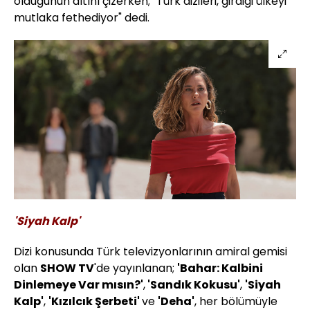
olduğunun altını çizerken; "Türk dizileri, girdiği ülkeyi
mutlaka fethediyor" dedi.
'Siyah Kalp'
Dizi konusunda Türk televizyonlarının amiral gemisi
olan
SHOW TV
'de yayınlanan;
'Bahar: Kalbini
Dinlemeye Var mısın?'
,
'Sandık Kokusu'
,
'Siyah
Kalp'
,
'Kızılcık Şerbeti'
ve
'Deha'
, her bölümüyle