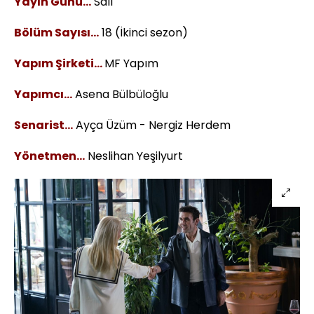
Yayın Günü…
Salı
Bölüm Sayısı...
18 (İkinci sezon)
Yapım Şirketi…
MF Yapım
Yapımcı…
Asena Bülbüloğlu
Senarist…
Ayça Üzüm - Nergiz Herdem
Yönetmen…
Neslihan Yeşilyurt