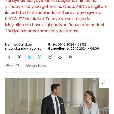
Türkiye'de dizi yayınlarının başlamasının 50'nci
yılındayız. 50 yılda gelinen noktada; ABD ve İngiltere
ile birlikte dizi ihracatında ilk 3 sırayı paylaşıyoruz.
SHOW TV'nin dizileri; Türkiye ve yurt dışında
izleyicilerden büyük ilgi görüyor. Bunun ana nedeni;
Türkiye'nin panoramasını yansıtması
Mehmet Çalışkan
Giriş:
06.10.2024 - 08:52
mcaliskan@cyh.com.tr
Güncelleme:
06.10.2024 - 09:06
ABONE OL