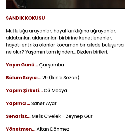
Sesi
Oynatma
Aç
Hızı
SANDIK KOKUSU
Mutluluğu arayanlar, hayal kırıklığına uğrayanlar,
aldatanlar, aldananlar, birbirine kenetlenenler,
hayatı entrika olanlar kocaman bir ailede buluşursa
ne olur? Yaşamın tam içinden… Bizden birileri.
Yayın Günü…
Çarşamba
Bölüm Sayısı...
29 (İkinci Sezon)
Yapım Şirketi…
O3 Medya
Yapımcı…
Saner Ayar
Senarist…
Melis Civelek - Zeynep Gür
Yönetmen…
Altan Dönmez