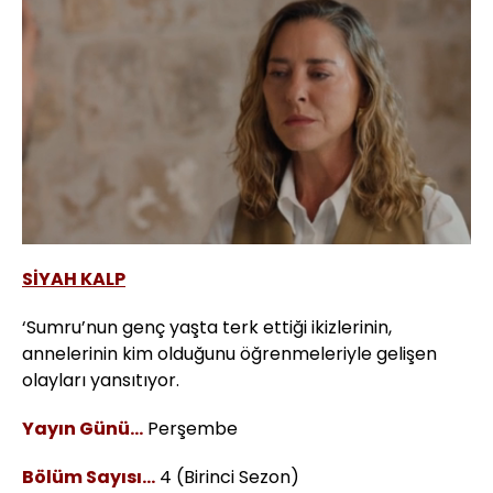
Yüklendi
:
100.00%
Sesi
Oynatma
Aç
Hızı
SİYAH KALP
‘Sumru’nun genç yaşta terk ettiği ikizlerinin,
annelerinin kim olduğunu öğrenmeleriyle gelişen
olayları yansıtıyor.
Yayın Günü…
Perşembe
Bölüm Sayısı...
4 (Birinci Sezon)