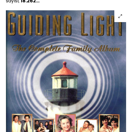
sayısı;
18.262...