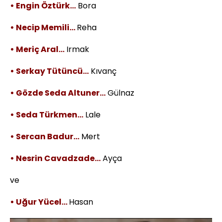
• Engin Öztürk…
Bora
• Necip Memili…
Reha
• Meriç Aral…
Irmak
• Serkay Tütüncü…
Kıvanç
• Gözde Seda Altuner…
Gülnaz
• Seda Türkmen…
Lale
• Sercan Badur…
Mert
• Nesrin Cavadzade…
Ayça
ve
• Uğur Yücel…
Hasan