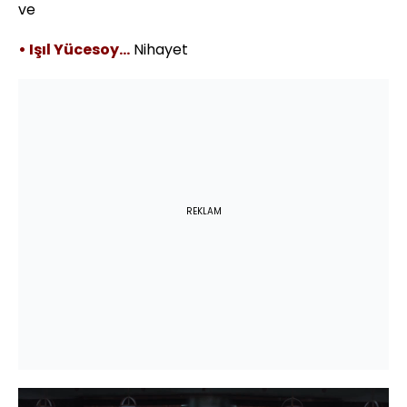
ve
• Işıl Yücesoy…
Nihayet
REKLAM